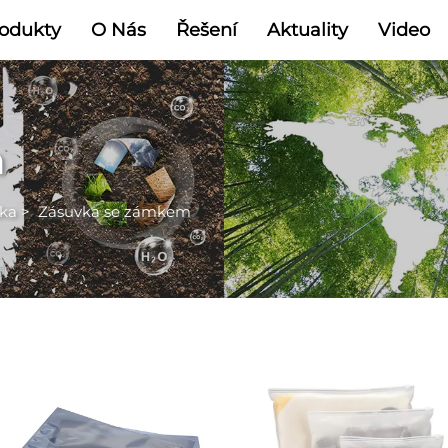
odukty
O Nás
Řešení
Aktuality
Video
m
ška
>
Zásuvka se zámkem