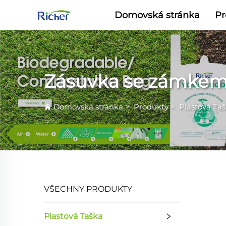
Domovská stránka
Pr
Zásuvka se zámke
Domovská stránka
>
Produkty
>
Plastová Ta
VŠECHNY PRODUKTY
Plastová Taška