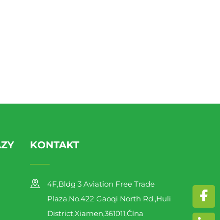
AZY
KONTAKT
4F,Bldg 3 Aviation Free Trade
Plaza,No.422 Gaoqi North Rd.,Huli
District,Xiamen,361011,Čína