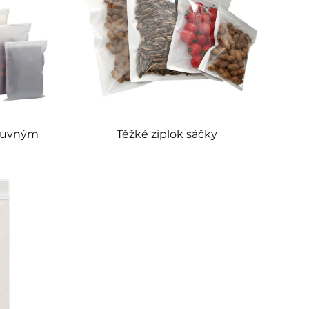
osuvným
Těžké ziplok sáčky