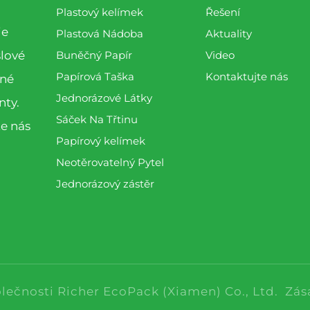
Plastový kelímek
Řešení
je
Plastová Nádoba
Aktuality
slové
Buněčný Papír
Video
Papírová Taška
Kontaktujte nás
lné
Jednorázové Látky
nty.
Sáček Na Třtinu
te nás
Papírový kelímek
Neotěrovatelný Pytel
Jednorázový zástěr
olečnosti Richer EcoPack (Xiamen) Co., Ltd.
Zás