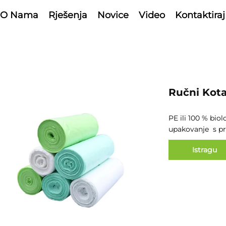
O Nama
Rješenja
Novice
Video
Kontaktiraj
Ručni Kot
PE ili
100 % biol
upakovanje
s p
Istragu