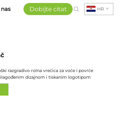
Dobijte citat
 nas
HR
ač
oški razgradivo
rolna vrećica za voće i povrće
rilagođenim dizajnom i tiskanim logotipom