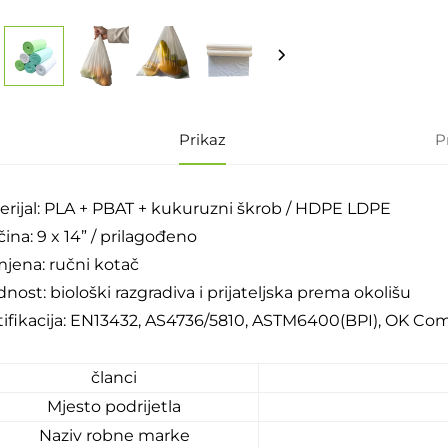
Prikaz
P
erijal: PLA + PBAT + kukuruzni škrob / HDPE LDPE
čina: 9 x 14” / prilagođeno
jena: ručni kotač
nost: biološki razgradiva i prijateljska prema okolišu
tifikacija: EN13432, AS4736/5810, ASTM6400(BPI), OK C
članci
Mjesto podrijetla
Naziv robne marke