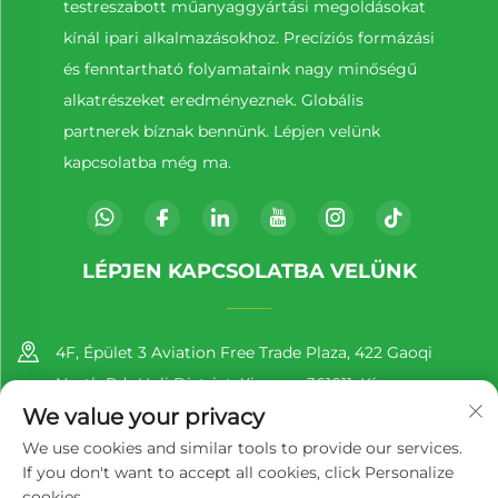
testreszabott műanyaggyártási megoldásokat
kínál ipari alkalmazásokhoz. Precíziós formázási
és fenntartható folyamataink nagy minőségű
alkatrészeket eredményeznek. Globális
partnerek bíznak bennünk. Lépjen velünk
kapcsolatba még ma.
LÉPJEN KAPCSOLATBA VELÜNK
4F, Épület 3 Aviation Free Trade Plaza, 422 Gaoqi
North Rd., Huli District, Xiamen, 361011, Kína
We value your privacy
+86-13860188777
We use cookies and similar tools to provide our services.
If you don't want to accept all cookies, click Personalize
[email protected]
cookies.