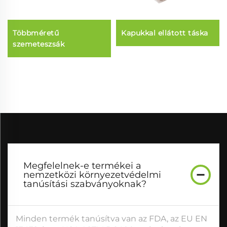
Többméretű
Kapukkal ellátott táska
szemeteszsák
Megfelelnek-e termékei a
nemzetközi környezetvédelmi
tanúsítási szabványoknak?
Minden termék tanúsítva van az FDA, az EU EN