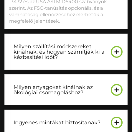
13432 és az USA ASTM D6400 szabványok
szerint. Az FSC-tanúsítás opcionális, és a
vámhatóság ellenőrzéséhez elérhetők a
megfelelő jelentések.
Milyen szállítási módszereket
kínálnak, és hogyan számítják ki a
kézbesítési időt?
Milyen anyagokat kínálnak az
ökológiai csomagoláshoz?
Ingyenes mintákat biztosítanak?