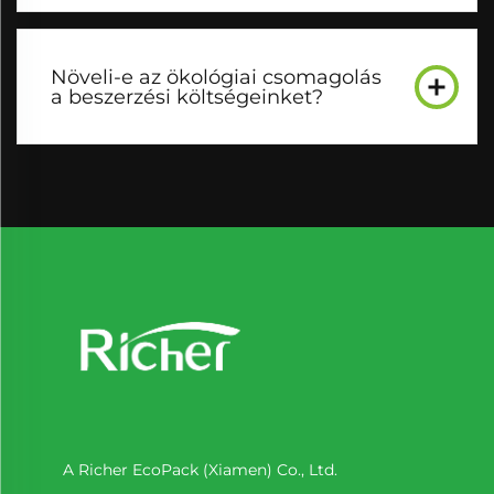
Növeli-e az ökológiai csomagolás
a beszerzési költségeinket?
A Richer EcoPack (Xiamen) Co., Ltd.