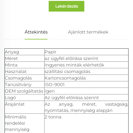
Lekérdezés
Áttekintés
Ajánlott termékek
Anyag
Papír
Méret
az ügyfél előírása szerint
Minta
Ingyenes minták elérhetők
Használat
szállítási csomagolás
Csomagolás
Kartoncsomagolás
Tanúsítvány
ISO-9001
OEM szolgáltatás
Igen
Logó
Az ügyfél előírása szerint
Árajánlat
Az anyag, méret, vastagság,
nyomtatás, mennyiség alapján
Minimális
2 tonna
rendelési
mennyiség