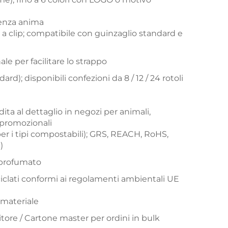
senza anima
o a clip; compatibile con guinzaglio standard e
nale per facilitare lo strappo
ard); disponibili confezioni da 8 / 12 / 24 rotoli
dita al dettaglio in negozi per animali,
promozionali
i tipi compostabili); GRS, REACH, RoHS,
)
 profumato
iciclati conformi ai regolamenti ambientali UE
 materiale
itore / Cartone master per ordini in bulk