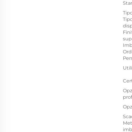
St
Tip
Tipo
dis
Fini
supe
Imb
Ord
Per
Util
Cer
Opz
pro
Opz
Sca
Met
imb