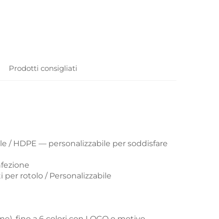
Prodotti consigliati
e / HDPE — personalizzabile per soddisfare
nfezione
per rotolo / Personalizzabile
me), fino a 6 colori con LOGO o motivo