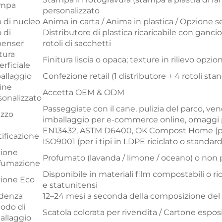
ampa
personalizzato
o di nucleo
Anima in carta / Anima in plastica / Opzione 
 di
Distributore di plastica ricaricabile con ganci
penser
rotoli di sacchetti
tura
Finitura liscia o opaca; texture in rilievo opzio
rficiale
allaggio
Confezione retail (1 distributore + 4 rotoli stand
ine
Accetta OEM & ODM
sonalizzato
Passeggiate con il cane, pulizia del parco, ven
izzo
imballaggio per e-commerce online, omaggi 
EN13432, ASTM D6400, OK Compost Home (per 
tificazione
ISO9001 (per i tipi in LDPE riciclato o standard
ione
Profumato (lavanda / limone / oceano) o non
fumazione
Disponibile in materiali film compostabili o r
ione Eco
e statunitensi
denza
12–24 mesi a seconda della composizione del
odo di
Scatola colorata per rivendita / Cartone espos
allaggio