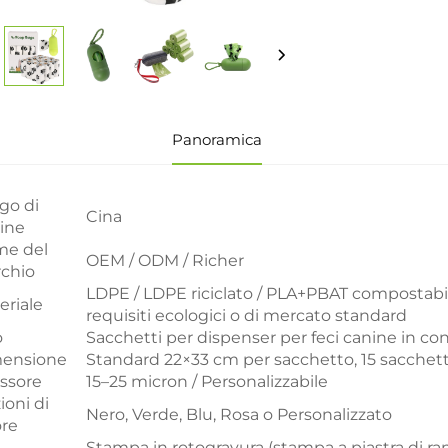
Panoramica
go di
Cina
gine
e del
OEM / ODM / Richer
chio
LDPE / LDPE riciclato / PLA+PBAT compostabil
eriale
requisiti ecologici o di mercato standard
o
Sacchetti per dispenser per feci canine in co
ensione
Standard 22×33 cm per sacchetto, 15 sacchetti 
ssore
15–25 micron / Personalizzabile
ioni di
Nero, Verde, Blu, Rosa o Personalizzato
ore
Stampa in rotogravura (stampa a piastra di ra