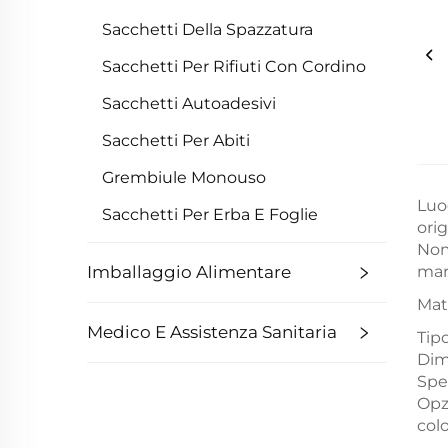
Sacchetti Della Spazzatura
Sacchetti Per Rifiuti Con Cordino
Sacchetti Autoadesivi
Sacchetti Per Abiti
Grembiule Monouso
Luo
Sacchetti Per Erba E Foglie
ori
Nom
Imballaggio Alimentare
mar
Mat
Medico E Assistenza Sanitaria
Tip
Dim
Spe
Opz
col