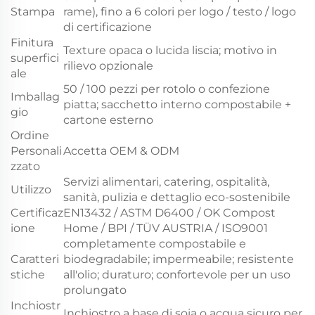
Stampa
rame), fino a 6 colori per logo / testo / logo
di certificazione
Finitura
Texture opaca o lucida liscia; motivo in
superfici
rilievo opzionale
ale
50 / 100 pezzi per rotolo o confezione
Imballag
piatta; sacchetto interno compostabile +
gio
cartone esterno
Ordine
Personali
Accetta OEM & ODM
zzato
Servizi alimentari, catering, ospitalità,
Utilizzo
sanità, pulizia e dettaglio eco-sostenibile
Certificaz
EN13432 / ASTM D6400 / OK Compost
ione
Home / BPI / TÜV AUSTRIA / ISO9001
completamente compostabile e
Caratteri
biodegradabile; impermeabile; resistente
stiche
all'olio; duraturo; confortevole per un uso
prolungato
Inchiostr
Inchiostro a base di soia o acqua sicuro per