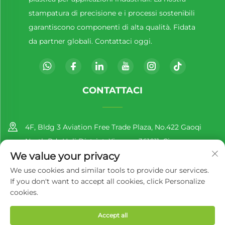
stampatura di precisione e i processi sostenibili
garantiscono componenti di alta qualità. Fidata
da partner globali. Contattaci oggi.
CONTATTACI
4F, Bldg 3 Aviation Free Trade Plaza, No.422 Gaoqi
North Rd., Huli District, Xiamen, 361011, Cina
We value your privacy
+86-13860188777
We use cookies and similar tools to provide our services.
If you don't want to accept all cookies, click Personalize
[email protected]
cookies.
Accept all
Diritti d'autore © 2025 di Richer EcoPack (Xiamen) Co., Ltd.