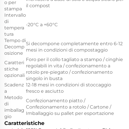
o per
il compost
stampa
Intervallo
di
-20°C a +60°C
tempera
tura
Tempo di
Si decompone completamente entro 6-12
Decomp
mesi in condizioni di compostaggio
osizione
Foro per il collo tagliato a stampo / cinghie
Caratteri
regolabili in vita / confezionamento a
stiche
rotolo pre-piegato / confezionamento
opzionali
singolo in busta
Scadenz
12-18 mesi in condizioni di stoccaggio
a
fresco e asciutto
Metodo
Confezionamento piatto /
di
Confezionamento a rotolo / Cartone /
imballag
Imballaggio su pallet per esportazione
gio
Caratteristiche