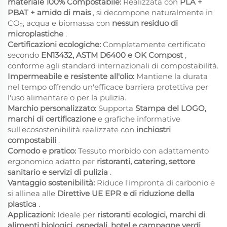
materiale 100% Compostabile:
Realizzata con
PLA +
PBAT + amido di mais
, si decompone naturalmente in
CO₂, acqua e biomassa con
nessun residuo di
microplastiche
.
Certificazioni ecologiche:
Completamente certificato
secondo
EN13432, ASTM D6400 e OK Compost
,
conforme agli standard internazionali di compostabilità.
Impermeabile e resistente all'olio:
Mantiene la durata
nel tempo offrendo un'efficace barriera protettiva per
l'uso alimentare o per la pulizia.
Marchio personalizzato:
Supporta
Stampa del LOGO,
marchi di certificazione
e grafiche informative
sull'ecosostenibilità realizzate con
inchiostri
compostabili
.
Comodo e pratico:
Tessuto morbido con adattamento
ergonomico adatto per
ristoranti, catering, settore
sanitario e servizi di pulizia
.
Vantaggio sostenibilità:
Riduce l'impronta di carbonio e
si allinea alle
Direttive UE EPR e di riduzione della
plastica
.
Applicazioni:
Ideale per
ristoranti ecologici, marchi di
alimenti biologici, ospedali, hotel e campagne verdi
.