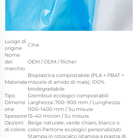
Luogo di
Cina
origine
Nome
del
OEM / ODM / Richer
marchio
Bioplastica compostabile (PLA + PBAT +
Materiale
miscela di amido di mais), 100%
biodegradabile
Tipo
Grembiuli ecologici compostabili
Dimensi
Larghezza: 700–900 mm / Lunghezza:
one
1100–1400 mm / Su misura
Spessore
15–40 micron / Su misura
Opzioni
Beige naturale, verde chiaro, bianco o
di colore
colori Pantone ecologici personalizzati
Stampa in rotocalco (stampa a piastra di