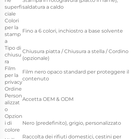
ne
Stampa in rotogravura (platto in rame),
superfi
saldatura a caldo
ciale
Colori
per la
Fino a 6 colori, inchiostro a base solvente
stamp
a
Tipo di
Chiusura piatta / Chiusura a stella / Cordino
chiusu
(opzionale)
ra
Film
Film nero opaco standard per proteggere il
per la
contenuto
privacy
Ordine
Person
Accetta OEM & ODM
alizzat
o
Opzion
i di
Nero (predefinito), grigio, personalizzato
colore
Raccolta dei rifiuti domestici, cestini per