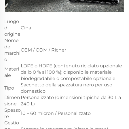
Luogo
di
Cina
origine
Nome
del
OEM / ODM / Richer
marchi
o
LDPE o HDPE (contenuto riciclato opzionale
Materi
dallo 0 % al 100 %); disponibile materiale
ale
biodegradabile o compostabile opzionale
Sacchetto della spazzatura nero per uso
Tipo
domestico
Dimen
Personalizzato (dimensioni tipiche da 30 L a
sione
240 L)
Spesso
10 – 60 micron / Personalizzato
re
Gestio