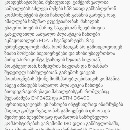
კონდენსატორები, შესაფუთად. გამჭვირვალობა
საშუალებას აძლევს მუშებს სწრაფად განსაზღვრონ
კომპონენტების ტიპი ჩანთების გახსნის გარეშე, რაც
ამაღლებს სამუშაო ეფექტიანობას. მასალის
უსაფრთხოების მხრივ, საკვებთან შეხებისთვის
განკუთვნილი საშუალო პლასტიკის ჩანთები
აკმაყოფილებს FDA-ს სტანდარტებს, რაც
უზრუნველყოფს იმას, რომ მათგან არ გამოიყოფოდეს
ზიანი მომტანი ნივთიერებები და ისინი უსაფრთხოა
პირდაპირი კონტაქტისთვის სუფთა ხილთან,
ბოსტნეულთან, ნამცხვრის ნაკვთან და წინასწარ
შეფუთულ სასმელებთან. გარემოს დაცვის
მოთხოვნების მქონე მომხმარებლებისთვის კომპანია
ასევე ამზადებს საშუალო პლასტიკის ჩანთებს
ბიოდეგრადირებადი მასალებისგან, რომლებიც
შეესაბამება EN13432 და ASTM D6400
სერთიფიკაციებს. ეს ჩანთები ინტენსიურად ინარჩუნებს
მაღალ გამჭვირვალობას გამოყენების დროს და
შეიძლება ბუნებრივად დაიშალოს სამრეწველო
კომპოსტირების გარემოში 180 დღის განმავლობაში,
რაც ამცირებს გარემოს დაბინძურებას. Richer Plastic-