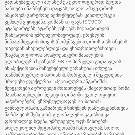
გადამუშავებული პლასტმ ეს ეკოლოგიურად სუფთა
ჩანთები ინარჩუნებს დაცვას, ხოლო ამავე დროს
ამცირებს გარემოზე ზემოქმედებას. კაათლჟრგვნ
კყმჲლწ ვ ჟრგყპნა. კომპანია იცავს ISO9001
სტანდარტებს, ატარებს ტესტებს სიცხადისთვის
(ნახვადობის უზრუნველსაყოფად), ცრემლის
წინააღმდეგობისთვის (მომუშავების დროს დაზიანების
თავიდან ასაცილებლად) და უსაფრთხოებისთვის
(საკმაყოფილოა არატოქსიკური მასალების
გლობალური სტანდარ 98.7% პირველი გადასვლის
ინსპექტირების მაჩვენებელი გარანტიას იძლევა
თანმიმდევრული ხარისხის. მორგებული შეკვეთების
პროცესი ეფექტურია: სპეციალური ანგარიშის
მენეჯერები აგროვებენ მოთხოვნებს (მაგალითად, ზომა,
მახასიათებლები, ბეჭდვის დიზაინი, ეკოლოგიური
საჭიროებები), უზრუნველყოფენ 24 საათის
განმავლობაში, გაზიარებენ ნიმუშებს დამტკიცებისთვის
წარმოების შემდგომ, გლობალური გადაზიდვა
ფრთხილად ხდება, უზრუნველყოფს ჩანთების
სრულყოფილ მდგომარეობაში ჩამოსვლას, ხოლო
კამბოჯის ობიექტი ხელს უწყობს ტარიფების ხარჯების