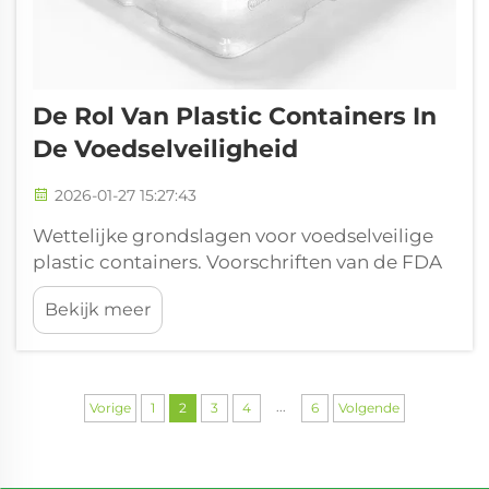
De Rol Van Plastic Containers In
De Voedselveiligheid
2026-01-27 15:27:43
Wettelijke grondslagen voor voedselveilige
plastic containers. Voorschriften van de FDA
voor stoffen die in contact komen met
Bekijk meer
levensmiddelen (FCS) en GRAS-bepalingen.
De Amerikaanse FDA heeft tamelijk strenge
regels vastgesteld voor plastic containers die
bedoeld zijn voor het opslaan van
...
Vorige
1
2
3
4
6
Volgende
levensmiddelen. Volgens hun F...