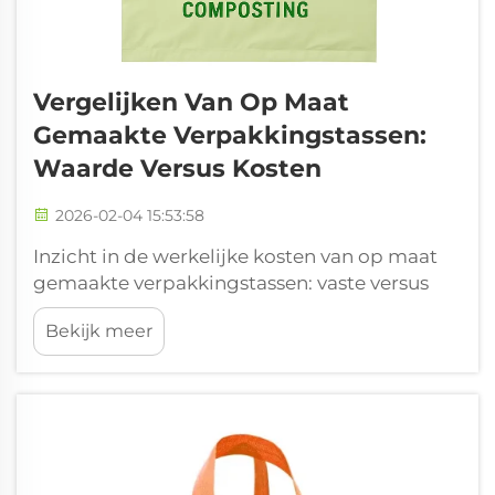
Vergelijken Van Op Maat
Gemaakte Verpakkingstassen:
Waarde Versus Kosten
2026-02-04 15:53:58
Inzicht in de werkelijke kosten van op maat
gemaakte verpakkingstassen: vaste versus
variabele kosten bij de productie van op
Bekijk meer
maat gemaakte verpakkingstassen. Bij op
maat gemaakte verpakkingstassen zijn er in
principe twee soorten uitgaven om te
overwegen: vaste kosten en variabele kosten.
De vaste...