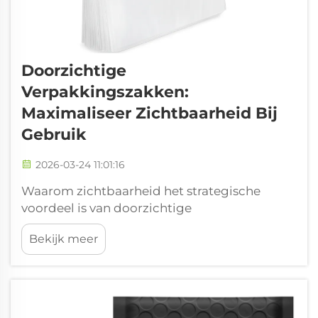
Doorzichtige
Verpakkingszakken:
Maximaliseer Zichtbaarheid Bij
Gebruik
2026-03-24 11:01:16
Waarom zichtbaarheid het strategische
voordeel is van doorzichtige
verpakkingszakken. Hoe
Bekijk meer
productzichtbaarheid aankoopbeslissingen
versnelt en consumentenvertrouwen op het
verkooppunt versterkt. Doorzichtige
verpakkingen elimineren die gehele
‘mysteriefactor’ rond producten, waardoor