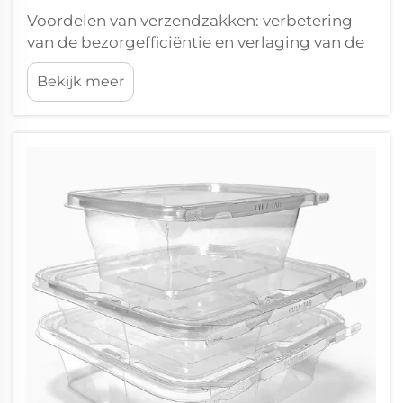
Voordelen van verzendzakken: verbetering
van de bezorgefficiëntie en verlaging van de
operationele kosten. Licht ontwerp verlaagt
Bekijk meer
het brandstofverbruik, de hanteringstijd en
de vrachtkosten. Door de uiterst lichte
constructie van verzendzakken wordt de
energievraag voor vervoer aanzienlijk
verminderd...