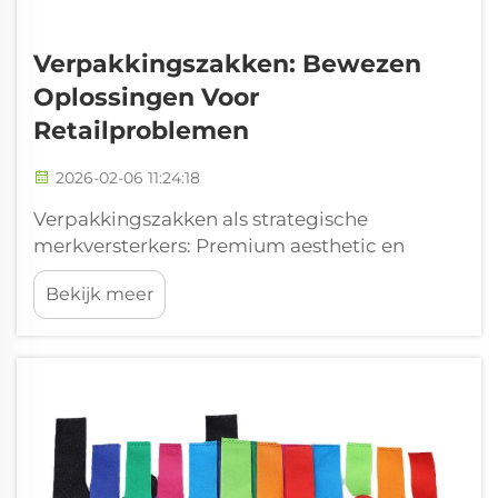
Verpakkingszakken: Bewezen
Oplossingen Voor
Retailproblemen
2026-02-06 11:24:18
Verpakkingszakken als strategische
merkversterkers: Premium aesthetic en
tactiel ontwerp dat schapdifferentiatie en
Bekijk meer
impulsieve aankopen stimuleert. De manier
waarop verpakkingszakken eruitzien en
aanvoelen, beïnvloedt echt wat mensen
kopen wanneer ze rechtstreeks in de...