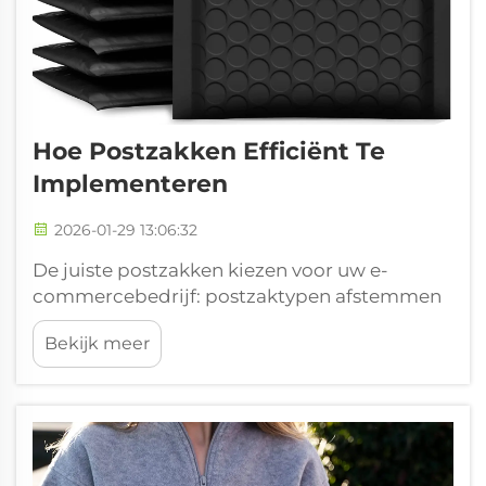
Hoe Postzakken Efficiënt Te
Implementeren
2026-01-29 13:06:32
De juiste postzakken kiezen voor uw e-
commercebedrijf: postzaktypen afstemmen
op productafmetingen, gewicht en
Bekijk meer
verzendvolume. Bij het kiezen van
postzakken is het essentieel om rekening te
houden met de afmetingen van uw
producten, de gewichtslimieten en het
volume aan goederen dat moet worden
verzonden…