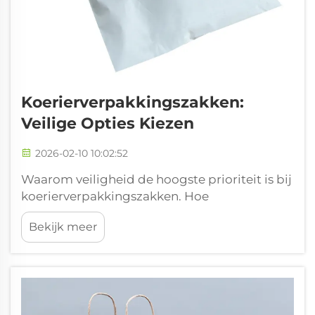
Koerierverpakkingszakken:
Veilige Opties Kiezen
2026-02-10 10:02:52
Waarom veiligheid de hoogste prioriteit is bij
koerierverpakkingszakken. Hoe
ontoereikende koerierverpakkingszakken de
Bekijk meer
productintegriteit en het klantvertrouwen
ondermijnen. Koerierverpakkingszakken van
slechte kwaliteit vormen een echt probleem
tijdens het verzenden. De zwakke sluitingen
barsten vaak wanneer de...