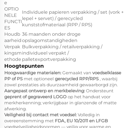
e
OPTIO
Individuele papieren verpakking / set (vork +
NELE
lepel + servet) / gerecycled
FUNCTI
kunststofmateriaal (RPP / RPS)
ES
Houdb
36 maanden onder droge
aarheid
opslagomstandigheden
Verpak
Bulkverpakking / retailverpakking /
kingsm
individueel verpakt /
ethode
palletexportverpakking
Hoogtepunten
Hoogwaardige materialen:
Gemaakt van
voedselklasse
PP of PS
met optioneel
gerecycled RPP/RPS
, waarbij
zowel prestaties als duurzaamheid gewaarborgd zijn.
Aangepast ontwerp en merkbeleving:
Ondersteunt
geprent of gegraveerd LOGO
op het handvat voor
merkherkenning; verkrijgbaar in glanzende of matte
afwerking.
Veiligheid bij contact met voedsel:
Volledig in
overeenstemming met
FDA, EU 10/2011 en LFGB
voedselveiligheidsnormen — veilig voor warme en