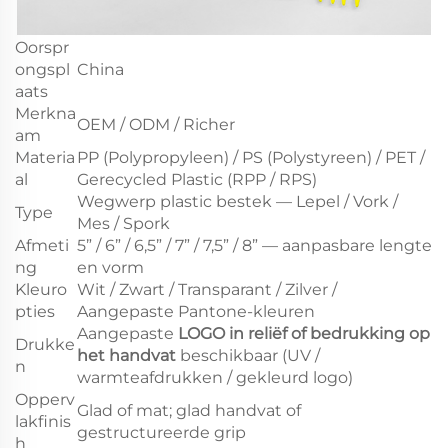
Oorspr
ongspl
China
aats
Merkna
OEM / ODM / Richer
am
Materia
PP (Polypropyleen) / PS (Polystyreen) / PET /
al
Gerecycled Plastic (RPP / RPS)
Wegwerp plastic bestek — Lepel / Vork /
Type
Mes / Spork
Afmeti
5” / 6” / 6,5” / 7” / 7,5” / 8” — aanpasbare lengte
ng
en vorm
Kleuro
Wit / Zwart / Transparant / Zilver /
pties
Aangepaste Pantone-kleuren
Aangepaste
LOGO in reliëf of bedrukking op
Drukke
het handvat
beschikbaar (UV /
n
warmteafdrukken / gekleurd logo)
Opperv
Glad of mat; glad handvat of
lakfinis
gestructureerde grip
h