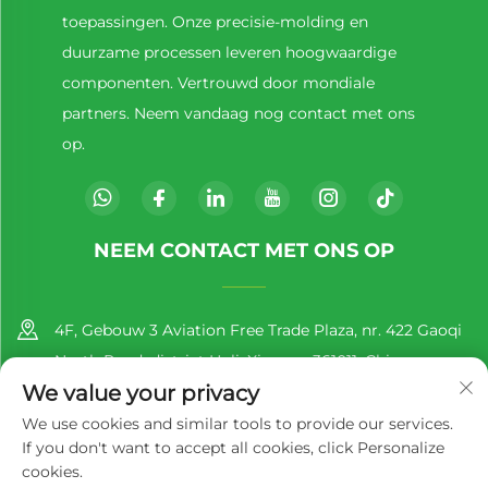
toepassingen. Onze precisie-molding en
duurzame processen leveren hoogwaardige
componenten. Vertrouwd door mondiale
partners. Neem vandaag nog contact met ons
op.
NEEM CONTACT MET ONS OP
4F, Gebouw 3 Aviation Free Trade Plaza, nr. 422 Gaoqi
North Road, district Huli, Xiamen, 361011, China
We value your privacy
+86-13860188777
We use cookies and similar tools to provide our services.
If you don't want to accept all cookies, click Personalize
[email protected]
cookies.