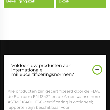
Beveiligingszak
D-zak
Voldoen uw producten aan
internationale
milieucertificeringsnormen?
Alle producten zijn gecertificeerd door de FDA,
de EU-norm EN 13432 en de Amerikaanse norm
ASTM D6400. FSC-certificering is optioneel;
rapporten zijn beschikbaar voor