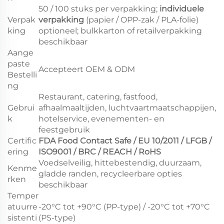
50 / 100 stuks per verpakking;
individuele
Verpak
verpakking
(papier / OPP-zak / PLA-folie)
king
optioneel; bulkkarton of retailverpakking
beschikbaar
Aange
paste
Accepteert OEM & ODM
Bestelli
ng
Restaurant, catering, fastfood,
Gebrui
afhaalmaaltijden, luchtvaartmaatschappijen,
k
hotelservice, evenementen- en
feestgebruik
Certific
FDA Food Contact Safe / EU 10/2011 / LFGB /
ering
ISO9001 / BRC / REACH / RoHS
Voedselveilig, hittebestendig, duurzaam,
Kenme
gladde randen, recycleerbare opties
rken
beschikbaar
Temper
atuurre
-20°C tot +90°C (PP-type) / -20°C tot +70°C
sistenti
(PS-type)