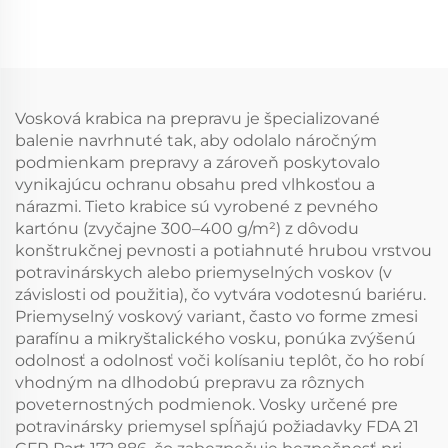
Vosková krabica na prepravu je špecializované
balenie navrhnuté tak, aby odolalo náročným
podmienkam prepravy a zároveň poskytovalo
vynikajúcu ochranu obsahu pred vlhkosťou a
nárazmi. Tieto krabice sú vyrobené z pevného
kartónu (zvyčajne 300–400 g/m²) z dôvodu
konštrukčnej pevnosti a potiahnuté hrubou vrstvou
potravinárskych alebo priemyselných voskov (v
závislosti od použitia), čo vytvára vodotesnú bariéru.
Priemyselný voskový variant, často vo forme zmesi
parafínu a mikryštalického vosku, ponúka zvýšenú
odolnosť a odolnosť voči kolísaniu teplôt, čo ho robí
vhodným na dlhodobú prepravu za rôznych
poveternostných podmienok. Vosky určené pre
potravinársky priemysel spĺňajú požiadavky FDA 21