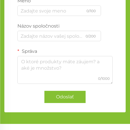
Meno
0/100
Názov spoločnosti
0/200
Správa
0/1000
Odoslať