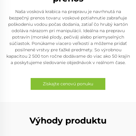
Naša vosková krabica na prepravu je navrhnutá na
bezpečný prenos tovaru: voskové potiahnutie zabraňuje
poškodeniu vodou počas dodania, zatiaľ čo hrubý kartón
odoláva nárazom pri manipulácii. Ideálna na prepravu
potravín (morské plody, pečivá) alebo priemyselných
súčiastok. Ponúkame viacero veľkostí a môžeme pridať
posilnené vrstvy pre ťažké predmety. So výrobnou
kapacitou 2 500 ton ročne dodávame do viac ako 50 krajín
a poskytujeme sledovanie objednávok v reálnom čase.
Získajte cenovú ponuku
Výhody produktu