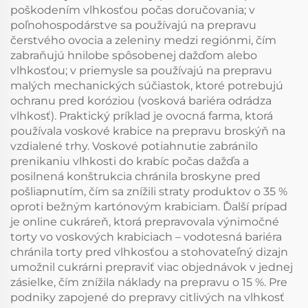
poškodením vlhkosťou počas doručovania; v
poľnohospodárstve sa používajú na prepravu
čerstvého ovocia a zeleniny medzi regiónmi, čím
zabraňujú hnilobe spôsobenej dažďom alebo
vlhkosťou; v priemysle sa používajú na prepravu
malých mechanických súčiastok, ktoré potrebujú
ochranu pred koróziou (vosková bariéra odrádza
vlhkosť). Praktický príklad je ovocná farma, ktorá
používala voskové krabice na prepravu broskýň na
vzdialené trhy. Voskové potiahnutie zabránilo
prenikaniu vlhkosti do krabíc počas dažďa a
posilnená konštrukcia chránila broskyne pred
pošliapnutím, čím sa znížili straty produktov o 35 %
oproti bežným kartónovým krabiciam. Ďalší prípad
je online cukráreň, ktorá prepravovala výnimočné
torty vo voskových krabiciach – vodotesná bariéra
chránila torty pred vlhkosťou a stohovateľný dizajn
umožnil cukrárni prepraviť viac objednávok v jednej
zásielke, čím znížila náklady na prepravu o 15 %. Pre
podniky zapojené do prepravy citlivých na vlhkosť