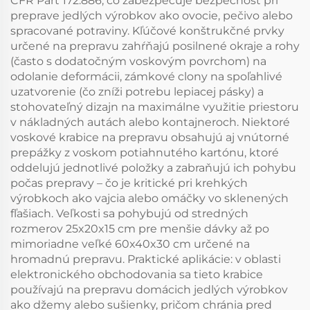
CFR Part 172.886, čo zabezpečuje bezpečnosť pri
preprave jedlých výrobkov ako ovocie, pečivo alebo
spracované potraviny. Kľúčové konštrukčné prvky
určené na prepravu zahŕňajú posilnené okraje a rohy
(často s dodatočným voskovým povrchom) na
odolanie deformácii, zámkové clony na spoľahlivé
uzatvorenie (čo zníži potrebu lepiacej pásky) a
stohovateľný dizajn na maximálne využitie priestoru
v nákladných autách alebo kontajneroch. Niektoré
voskové krabice na prepravu obsahujú aj vnútorné
prepážky z voskom potiahnutého kartónu, ktoré
oddelujú jednotlivé položky a zabraňujú ich pohybu
počas prepravy – čo je kritické pri krehkých
výrobkoch ako vajcia alebo omáčky vo sklenených
fľašiach. Veľkosti sa pohybujú od stredných
rozmerov 25x20x15 cm pre menšie dávky až po
mimoriadne veľké 60x40x30 cm určené na
hromadnú prepravu. Praktické aplikácie: v oblasti
elektronického obchodovania sa tieto krabice
používajú na prepravu domácich jedlých výrobkov
ako džemy alebo sušienky, pričom chránia pred