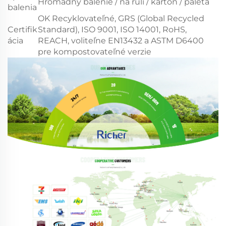
Hromadný balenie / na ruli / kartón / paleta
balenia
OK Recyklovateľné, GRS (Global Recycled
Certifik
Standard), ISO 9001, ISO 14001, RoHS,
ácia
REACH, voliteľne EN13432 a ASTM D6400
pre kompostovateľné verzie