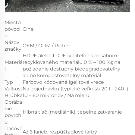
Miesto
pôvod
Číne
u
Názov
OEM / ODM / Richer
značky
HDPE alebo LDPE (voliteľne s obsahom
Materiá
recyklovaného materiálu 0 % – 100 %); na
l
požiadanie dostupný biodegradovateľný
alebo kompostovateľný materiál
Typ
Farbovo kódované igelitové vrece
Veľkosť
Na objednávku (typické veľkosti 20 l – 240 l)
Hrúbka
10 – 60 mikrónov / Na mieru
Obrába
nie
Hlbná tlač (mediálnik), tepelné zatváranie
povrch
u
Tlačové
Až 6 farieb, rozpúšťadlové farby