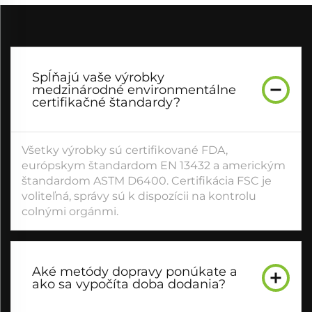
Spĺňajú vaše výrobky
medzinárodné environmentálne
certifikačné štandardy?
Všetky výrobky sú certifikované FDA,
európskym štandardom EN 13432 a americkým
štandardom ASTM D6400. Certifikácia FSC je
voliteľná, správy sú k dispozícii na kontrolu
colnými orgánmi.
Aké metódy dopravy ponúkate a
ako sa vypočíta doba dodania?