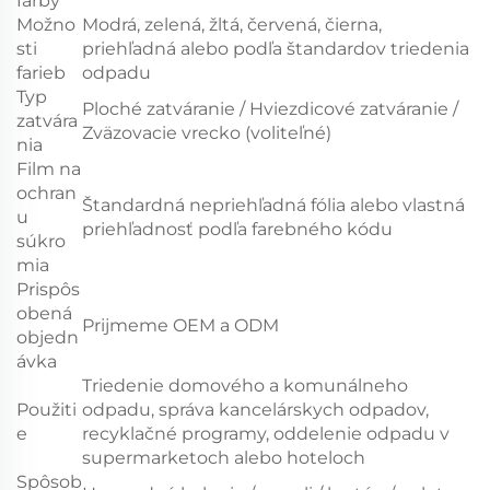
farby
Možno
Modrá, zelená, žltá, červená, čierna,
sti
priehľadná alebo podľa štandardov triedenia
farieb
odpadu
Typ
Ploché zatváranie / Hviezdicové zatváranie /
zatvára
Zväzovacie vrecko (voliteľné)
nia
Film na
ochran
Štandardná nepriehľadná fólia alebo vlastná
u
priehľadnosť podľa farebného kódu
súkro
mia
Prispôs
obená
Prijmeme OEM a ODM
objedn
ávka
Triedenie domového a komunálneho
Použiti
odpadu, správa kancelárskych odpadov,
e
recyklačné programy, oddelenie odpadu v
supermarketoch alebo hoteloch
Spôsob