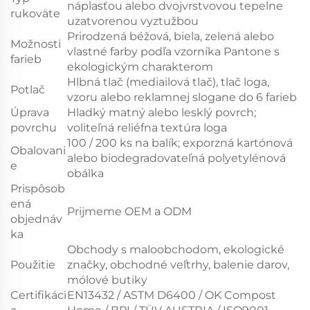
náplasťou alebo dvojvrstvovou tepelne
rukoväte
uzatvorenou vyztužbou
Prirodzená béžová, biela, zelená alebo
Možnosti
vlastné farby podľa vzorníka Pantone s
farieb
ekologickým charakterom
Hlbná tlač (mediailová tlač), tlač loga,
Potlač
vzoru alebo reklamnej slogane do 6 farieb
Úprava
Hladký matný alebo lesklý povrch;
povrchu
voliteľná reliéfna textúra loga
100 / 200 ks na balík; exporzná kartónová
Obalovani
alebo biodegradovateľná polyetylénová
e
obálka
Prispôsob
ená
Prijmeme OEM a ODM
objednáv
ka
Obchody s maloobchodom, ekologické
Použitie
značky, obchodné veľtrhy, balenie darov,
mólové butiky
Certifikáci
EN13432 / ASTM D6400 / OK Compost