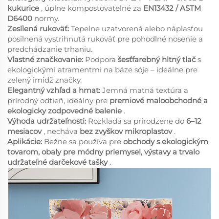
kukurice
, úplne kompostovateľné za
EN13432 / ASTM
D6400
normy.
Zesílená rukoväť:
Tepelne uzatvorená alebo náplasťou
posilnená vystrihnutá rukoväť pre pohodlné nosenie a
predchádzanie trhaniu.
Vlastné značkovanie:
Podpora
šesťfarebný hltný tlač
s
ekologickými atramentmi na báze sóje – ideálne pre
zelený imidž značky.
Elegantný vzhľad a hmat:
Jemná matná textúra a
prírodný odtieň, ideálny pre
premiové maloobchodné a
ekologicky zodpovedné balenie
.
Výhoda udržateľnosti:
Rozkladá sa prirodzene do
6–12
mesiacov
, necháva
bez zvyškov mikroplastov
.
Aplikácie:
Bežne sa používa pre
obchody s ekologickým
tovarom, obaly pre módny priemysel, výstavy a trvalo
udržateľné darčekové tašky
.