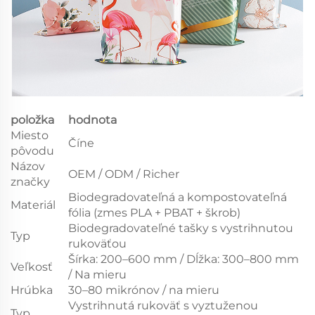
položka
hodnota
Miesto
Číne
pôvodu
Názov
OEM / ODM / Richer
značky
Biodegradovateľná a kompostovateľná
Materiál
fólia (zmes PLA + PBAT + škrob)
Biodegradovateľné tašky s vystrihnutou
Typ
rukoväťou
Šírka: 200–600 mm / Dĺžka: 300–800 mm
Veľkosť
/ Na mieru
Hrúbka
30–80 mikrónov / na mieru
Vystrihnutá rukoväť s vyztuženou
Typ