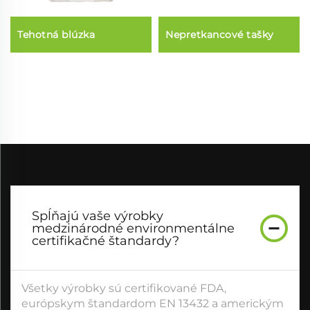
Tehotná blúzka
Nepretkancové tašky
Spĺňajú vaše výrobky
medzinárodné environmentálne
certifikačné štandardy?
Všetky výrobky sú certifikované FDA,
európskym štandardom EN 13432 a americkým