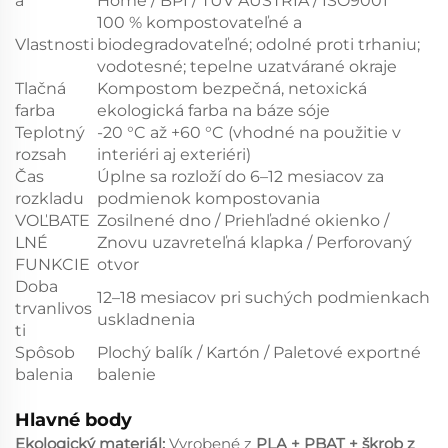
a
Home / BPI / TÜV AUSTRIA / ISO9001
100 % kompostovateľné a
Vlastnosti
biodegradovateľné; odolné proti trhaniu;
vodotesné; tepelne uzatvárané okraje
Tlačná
Kompostom bezpečná, netoxická
farba
ekologická farba na báze sóje
Teplotný
-20 °C až +60 °C (vhodné na použitie v
rozsah
interiéri aj exteriéri)
Čas
Úplne sa rozloží do 6–12 mesiacov za
rozkladu
podmienok kompostovania
VOĽBATE
Zosilnené dno / Priehľadné okienko /
LNÉ
Znovu uzavreteľná klapka / Perforovaný
FUNKCIE
otvor
Doba
12–18 mesiacov pri suchých podmienkach
trvanlivos
uskladnenia
ti
Spôsob
Plochý balík / Kartón / Paletové exportné
balenia
balenie
Hlavné body
Ekologický materiál:
Vyrobené z
PLA + PBAT + škrob z