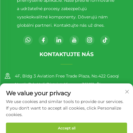
priemyselné aplikácie. Naše presné formovanie
a udržateľné procesy zabezpečujú
vysokokvalitné komponenty. Dôverujú nám
globálni partneri. Kontaktujte nás už dnes.
KONTAKTUJTE NÁS
4F, Bldg 3 Aviation Free Trade Plaza, No.422 Gaoqi
North Rd., Huli District, Xiamen, 361011, Čína
We value your privacy
+86-13860188777
We use cookies and similar tools to provide our services.
If you don't want to accept all cookies, click Personalize
[email protected]
cookies.
Accept all
Autorské práva © 2025 spoločnosti Richer EcoPack (Xiamen)