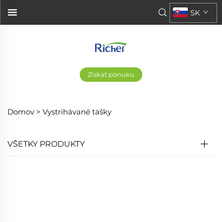
SK
Získať ponuku
Domov >
Vystrihávané tašky
VŠETKY PRODUKTY