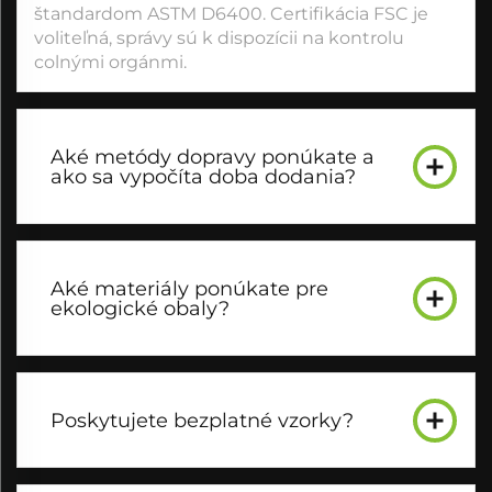
štandardom ASTM D6400. Certifikácia FSC je
voliteľná, správy sú k dispozícii na kontrolu
colnými orgánmi.
Aké metódy dopravy ponúkate a
ako sa vypočíta doba dodania?
Aké materiály ponúkate pre
ekologické obaly?
Poskytujete bezplatné vzorky?