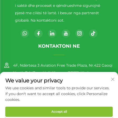
i saktë dhe proceset e qëndrueshme sigurojnë
pjesë me cilësi të lartë. I besuar nga partnerët
globalë. Na kontaktoni sot.
KONTAKTONI NE
4F, Ndërtesa 3 Aviation Free Trade Plaza, Nr.422 Gaoqi
North Rd., Zona Huli, Xiamen, 361011, Kinë
We value your privacy
+86-13860188777
We use cookies and similar tools to provide our services.
If you don't want to accept all cookies, click Personalize
[email protected]
cookies.
Accept all
Të drejtat e rezervuara © 2025 nga Richer EcoPack (Xiamen) Co.,