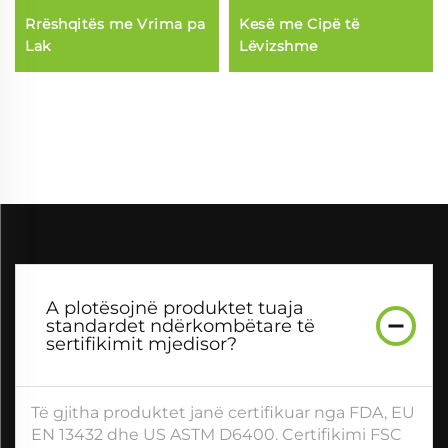
Rrëshqitës me Vrima pa
Kesë me Cipë të
Lak
Lëvizshme
A plotësojnë produktet tuaja
standardet ndërkombëtare të
sertifikimit mjedisor?
Të gjitha produktet janë certifikuar nga FDA, EU
EN 13432 dhe US ASTM D6400. Certifikimi FSC