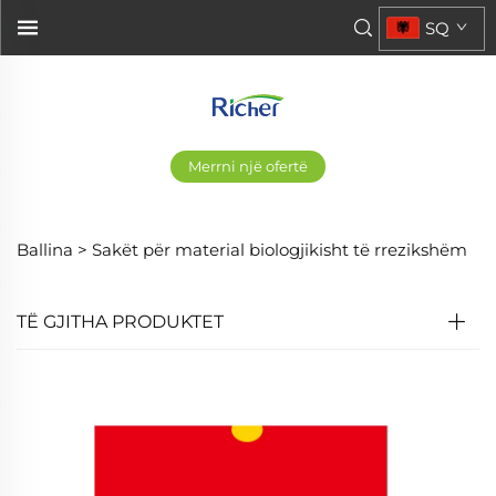
SQ
Merrni një ofertë
Ballina >
Sakët për material biologjikisht të rrezikshëm
TË GJITHA PRODUKTET