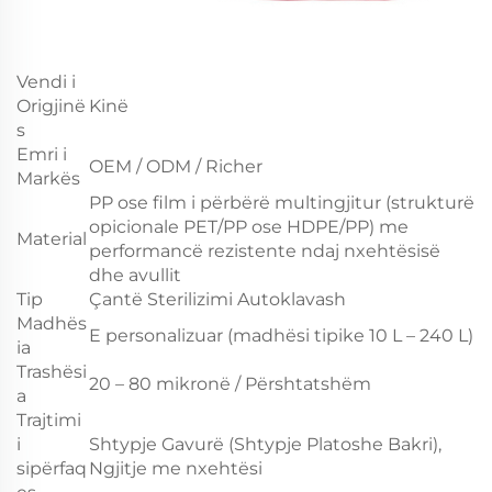
Vendi i
Origjinë
Kinë
s
Emri i
OEM / ODM / Richer
Markës
PP ose film i përbërë multingjitur (strukturë
opicionale PET/PP ose HDPE/PP) me
Material
performancë rezistente ndaj nxehtësisë
dhe avullit
Tip
Çantë Sterilizimi Autoklavash
Madhës
E personalizuar (madhësi tipike 10 L – 240 L)
ia
Trashësi
20 – 80 mikronë / Përshtatshëm
a
Trajtimi
i
Shtypje Gavurë (Shtypje Platoshe Bakri),
sipërfaq
Ngjitje me nxehtësi