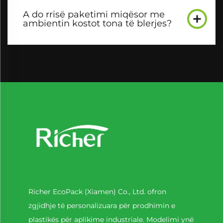
A do rrisë paketimi miqësor me
ambientin kostot tona të blerjes?
Richer EcoPack (Xiamen) Co., Ltd. ofron
zgjidhje të personalizuara për prodhimin e
plastikës për aplikime industriale. Modelimi ynë