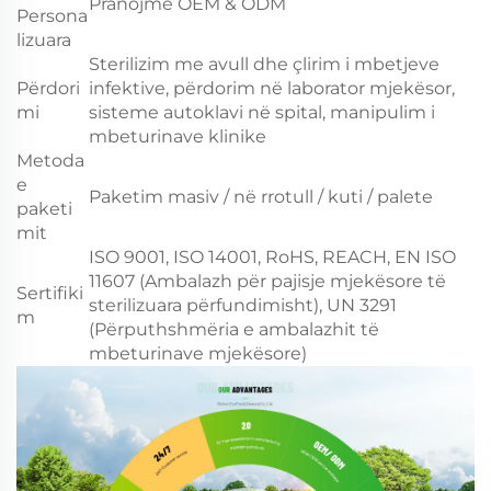
Pranojmë OEM & ODM
Persona
lizuara
Sterilizim me avull dhe çlirim i mbetjeve
Përdori
infektive, përdorim në laborator mjekësor,
mi
sisteme autoklavi në spital, manipulim i
mbeturinave klinike
Metoda
e
Paketim masiv / në rrotull / kuti / palete
paketi
mit
ISO 9001, ISO 14001, RoHS, REACH, EN ISO
11607 (Ambalazh për pajisje mjekësore të
Sertifiki
sterilizuara përfundimisht), UN 3291
m
(Përputhshmëria e ambalazhit të
mbeturinave mjekësore)