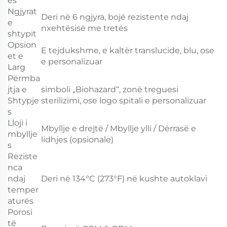
es
Ngjyrat
Deri në 6 ngjyra, bojë rezistente ndaj
e
nxehtësisë me tretës
shtypit
Opsion
E tejdukshme, e kaltër translucide, blu, ose
et e
e personalizuar
Larg
Përmba
jtja e
simboli „Biohazard“, zonë treguesi
Shtypje
sterilizimi, ose logo spitali e personalizuar
s
Lloji i
Mbyllje e drejtë / Mbyllje ylli / Dërrasë e
mbyllje
lidhjes (opsionale)
s
Reziste
nca
ndaj
Deri në 134°C (273°F) në kushte autoklavi
temper
aturës
Porosi
të