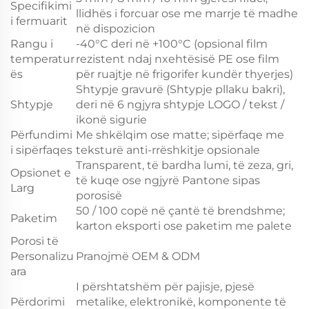
Specifikimi
llidhës i forcuar ose me marrje të madhe
i fermuarit
në dispozicion
Rangu i
-40°C deri në +100°C (opsional film
temperatur
rezistent ndaj nxehtësisë PE ose film
ës
për ruajtje në frigorifer kundër thyerjes)
Shtypje gravurë (Shtypje pllaku bakri),
Shtypje
deri në 6 ngjyra shtypje LOGO / tekst /
ikonë sigurie
Përfundimi
Me shkëlqim ose matte; sipërfaqe me
i sipërfaqes
teksturë anti-rrëshkitje opsionale
Transparent, të bardha lumi, të zeza, gri,
Opsionet e
të kuqe ose ngjyrë Pantone sipas
Larg
porosisë
50 / 100 copë në çantë të brendshme;
Paketim
karton eksporti ose paketim me palete
Porosi të
Personalizu
Pranojmë OEM & ODM
ara
I përshtatshëm për pajisje, pjesë
Përdorimi
metalike, elektronikë, komponente të