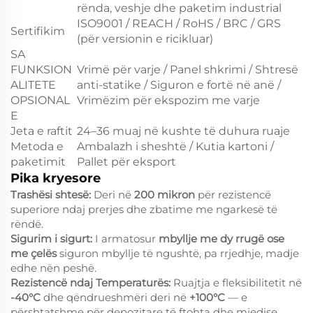
rënda, veshje dhe paketim industrial
ISO9001 / REACH / RoHS / BRC / GRS
Sertifikim
(për versionin e ricikluar)
SA
FUNKSION
Vrimë për varje / Panel shkrimi / Shtresë
ALITETE
anti-statike / Siguron e fortë në anë /
OPSIONAL
Vrimëzim për ekspozim me varje
E
Jeta e raftit
24–36 muaj në kushte të duhura ruaje
Metoda e
Ambalazh i sheshtë / Kutia kartoni /
paketimit
Pallet për eksport
Pika kryesore
Trashësi shtesë:
Deri në
200 mikron
për rezistencë
superiore ndaj prerjes dhe zbatime me ngarkesë të
rëndë.
Sigurim i sigurt:
I armatosur
mbyllje me dy rrugë ose
me çelës
siguron mbyllje të ngushtë, pa rrjedhje, madje
edhe nën peshë.
Rezistencë ndaj Temperaturës:
Ruajtja e fleksibilitetit në
-40°C
dhe qëndrueshmëri deri në
+100°C
— e
përshtatshme për depozitare të ftohta dhe mjedise