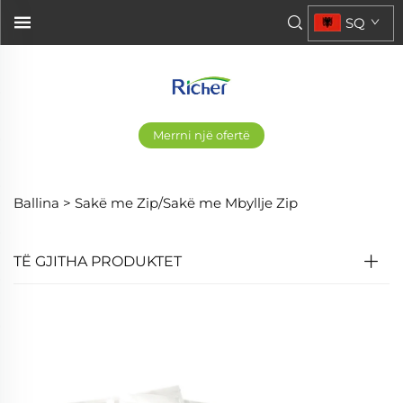
SQ
Merrni një ofertë
Ballina >
Sakë me Zip/Sakë me Mbyllje Zip
TË GJITHA PRODUKTET