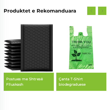
Produktet e Rekomanduara
Postues me Shtresë
Çanta T-Shirt
Flluskash
biodegraduese