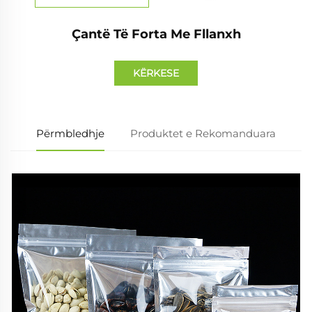
Çantë Të Forta Me Fllanxh
KËRKESE
Përmbledhje
Produktet e Rekomanduara