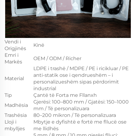
Vendi i
Kinë
Origjinës
Emri i
OEM / ODM / Richer
Markës
LDPE i trashë / MDPE / PE i ricikluar / PE
anti-statik ose i qendrueshëm – i
Material
personalizueshëm sipas përdorimit
industrial
Tip
Çantë të Forta me Fllanxh
Gjerësi: 100–800 mm / Gjatësi: 150–1000
Madhësia
mm / Të personalizuara
Trashësia
80–200 mikron / Të personalizuara
Lloji i
Mbytje e dyfishtë e fortë me fllucë ose
mbylljes
me llidhës
5 mm / 8 mm / 10 mm gjerësi flluci;