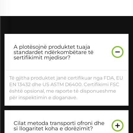
A plotësojnë produktet tuaja
standardet ndërkombëtare të
sertifikimit mjedisor?
Të gjitha produktet janë certifikuar nga FDA, EU
EN 13432 dhe US ASTM D6400. Certifikimi FSC
është opsional, me raporte të disponueshme
për inspektimin e doganave.
Cilat metoda transporti ofroni dhe
si llogaritet koha e dorëzimit?