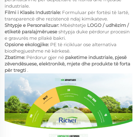
industriale.
Filmi i Klasës Industriale:
Formuluar për fortësi të lartë,
transparencë dhe rezistencë ndaj kimikateve.
Shtypje e Personalizuar:
Mbështetje
LOGO / udhëzim /
etiketë paralajmëruese
shtypja duke përdorur procesin
e gravurës me pllakë bakri.
Opsione ekologjike:
PE të ricikluar ose alternativa
biodhegjueshme në kërkesë.
Zbatime:
Përdorur gjer në
paketime industriale, pjesë
zëvendësuese, elektronikë, mjete dhe produkte të forta
për tregti
.