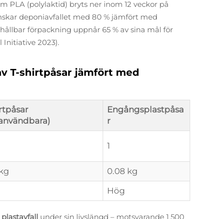
 PLA (polylaktid) bryts ner inom 12 veckor på
nskar deponiavfallet med 80 % jämfört med
ll hållbar förpackning uppnår 65 % av sina mål för
 Initiative 2023).
av T-shirtpåsar jämfört med
rtpåsar
Engångsplastpåsa
ranvändbara)
r
1
 kg
0.08 kg
Hög
 plastavfall
under sin livslängd – motsvarande 1 500