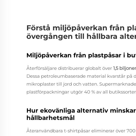
Förstå miljöpåverkan från p
övergången till hållbara alte
Miljöpåverkan från plastpåsar i 
Återförsäljare distribuerar globalt över
1,5 biljon
Dessa petroleumbaserade material kvarstår på 
mikroplaster till jord och vatten. Supermarknader
plastförpackningar utgör 40 % av all butikssortera
Hur ekovänliga alternativ minskar
hållbarhetsmål
Återanvändbara t-shirtpåsar eliminerar över 70