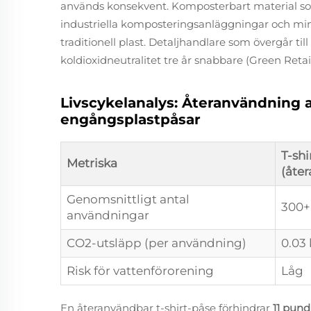
används konsekvent. Komposterbart material som
industriella komposteringsanläggningar och mi
traditionell plast. Detaljhandlare som övergår ti
koldioxidneutralitet tre år snabbare (Green Retail
Livscykelanalys: Återanvändning 
engångsplastpåsar
T-shi
Metriska
(åte
Genomsnittligt antal
300+
användningar
CO2-utsläpp (per användning)
0.03
Risk för vattenförorening
Låg
En återanvändbar t-shirt-påse förhindrar
11 pund