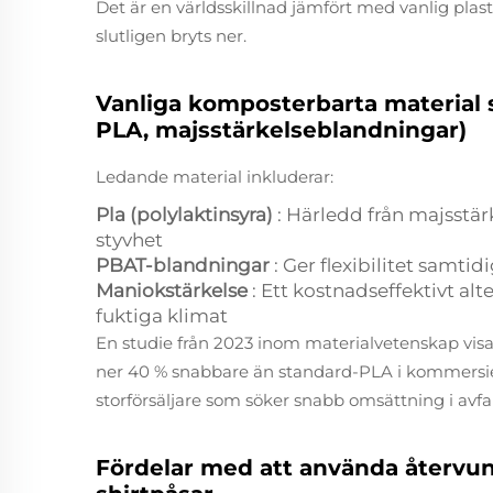
Det är en världsskillnad jämfört med vanlig plas
slutligen bryts ner.
Vanliga komposterbarta material s
PLA, majsstärkelseblandningar)
Ledande material inkluderar:
Pla (polylaktinsyra)
: Härledd från majsstär
styvhet
PBAT-blandningar
: Ger flexibilitet samt
Maniokstärkelse
: Ett kostnadseffektivt a
fuktiga klimat
En studie från 2023 inom materialvetenskap visa
ner 40 % snabbare än standard-PLA i kommersiel
storförsäljare som söker snabb omsättning i avfa
Fördelar med att använda återvu