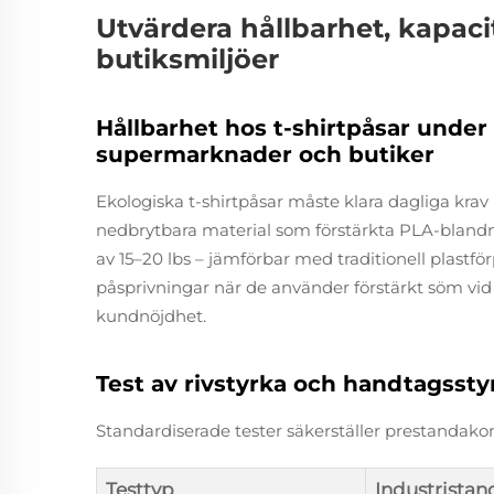
Utvärdera hållbarhet, kapaci
butiksmiljöer
Hållbarhet hos t-shirtpåsar under
supermarknader och butiker
Ekologiska t-shirtpåsar måste klara dagliga krav i
nedbrytbara material som förstärkta PLA-blandnin
av 15–20 lbs – jämförbar med traditionell plastf
påsprivningar när de använder förstärkt söm vid ha
kundnöjdhet.
Test av rivstyrka och handtagsstyr
Standardiserade tester säkerställer prestandako
Testtyp
Industristan