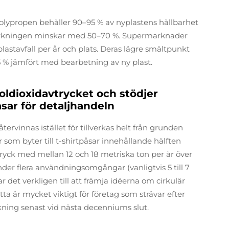
lypropen behåller 90–95 % av nyplastens hållbarhet
verkningen minskar med 50–70 %. Supermarknader
astavfall per år och plats. Deras lägre smältpunkt
 % jämfört med bearbetning av ny plast.
oldioxidavtrycket och stödjer
sar för detaljhandeln
rvinnas istället för tillverkas helt från grunden
r som byter till t-shirtpåsar innehållande hälften
ryck med mellan 12 och 18 metriska ton per år över
nder flera användningsomgångar (vanligtvis 5 till 7
 det verkligen till att främja idéerna om cirkulär
 är mycket viktigt för företag som strävar efter
ning senast vid nästa decenniums slut.