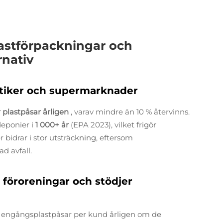
lastförpackningar och
rnativ
butiker och supermarknader
er plastpåsar årligen
, varav mindre än 10 % återvinns.
deponier i
1 000+ år
(EPA 2023), vilket frigör
 bidrar i stor utsträckning, eftersom
d avfall.
 föroreningar och stödjer
0 engångsplastpåsar per kund årligen om de