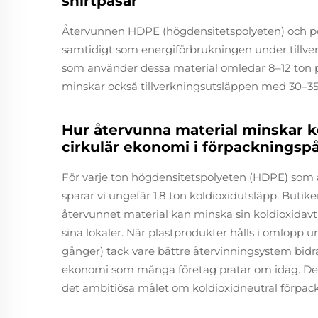
shirtpåsar
Återvunnen HDPE (högdensitetspolyeten) och po
samtidigt som energiförbrukningen under till
som använder dessa material omledar 8–12 ton pl
minskar också tillverkningsutsläppen med 30–35
Hur återvunna material minskar k
cirkulär ekonomi i förpackningspå
För varje ton högdensitetspolyeten (HDPE) som åte
sparar vi ungefär 1,8 ton koldioxidutsläpp. Butike
återvunnet material kan minska sin koldioxidavt
sina lokaler. När plastprodukter hålls i omlopp u
gånger) tack vare bättre återvinningsystem bidrar
ekonomi som många företag pratar om idag. Detta
det ambitiösa målet om koldioxidneutral förpack