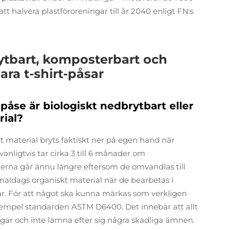
tt halvera plastföroreningar till år 2040 enligt FN:s
rytbart, komposterbart och
ara t-shirt-påsar
t-påse är biologiskt nedbrytbart eller
ial?
rt material bryts faktiskt ner på egen hand när
nligtvis tar cirka 3 till 6 månader om
terna går ännu längre eftersom de omvandlas till
maldags organiskt material när de bearbetas i
r. För att något ska kunna märkas som verkligen
 exempel standarden ASTM D6400. Det innebär att allt
agar och inte lämna efter sig några skadliga ämnen.