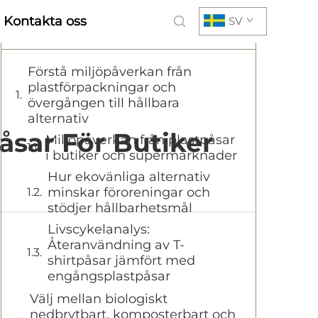
Kontakta oss
SV
Innehållsförteckning
Förstå miljöpåverkan från
plastförpackningar och
övergången till hållbara
alternativ
påsar För Butiker
Miljöpåverkan från plastpåsar
i butiker och supermarknader
Hur ekovänliga alternativ
minskar föroreningar och
stödjer hållbarhetsmål
Livscykelanalys:
Återanvändning av T-
shirtpåsar jämfört med
engångsplastpåsar
Välj mellan biologiskt
nedbrytbart, komposterbart och