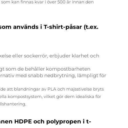
t som kan finnas kvar i över 500 år innan den
om används i T-shirt-påsar (t.ex.
kelse eller sockerrör, erbjuder klarhet och
idigt som de behåller kompostbarheten
lternativ med snabb nedbrytning, lämpligt för
de att blandningar av PLA och majsstivelse bryts
la kompostsystem, vilket gör dem idealiska för
llshantering.
nnen HDPE och polypropen i t-