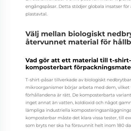
engångspåsar. Detta stödjer globala insatser för a
plastavtal.
Välj mellan biologiskt nedb
återvunnet material för hållb
Vad gör att ett material till t-shir
komposterbart förpackningsmater
T-shirt-påsar tillverkade av biologiskt nedbrytba
mikroorganismer börjar arbeta med dem, vilket va
förhållandena är rätt. De komposterbarta varian
inget annat än vatten, koldioxid och något gam
lämpliga industriella komposteringsanläggninga
komposterbar måste det klara vissa tester, till
som bryts ner ska ha försvunnit helt inom 180 d