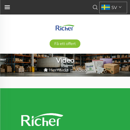
SV
Få ett offert
Video
Hemsida
>
Video