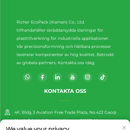
Richer EcoPack (Xiamen) Co., Ltd.
tillhandahåller skräddarsydda lösningar för
plasttillverkning för industriella applikationer.
Vår precisionsformning och hållbara processer
levererar komponenter av hög kvalitet. Betrodd
av globala partners. Kontakta oss idag.
KONTAKTA OSS
4F, Bldg 3 Aviation Free Trade Plaza, No.422 Gaoqi
North Rd., Huli District, Xiamen, 361011, Kina
We value your privacy