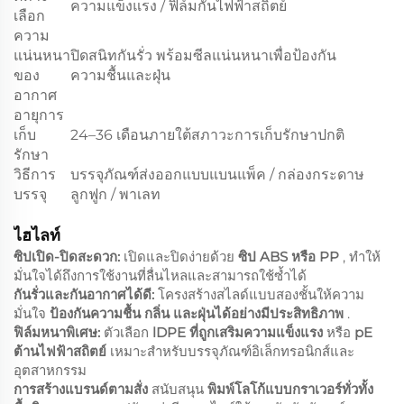
ความแข็งแรง / ฟิล์มกันไฟฟ้าสถิตย์
เลือก
ความ
แน่นหนา
ปิดสนิทกันรั่ว พร้อมซีลแน่นหนาเพื่อป้องกัน
ของ
ความชื้นและฝุ่น
อากาศ
อายุการ
เก็บ
24–36 เดือนภายใต้สภาวะการเก็บรักษาปกติ
รักษา
วิธีการ
บรรจุภัณฑ์ส่งออกแบบแบนแพ็ค / กล่องกระดาษ
บรรจุ
ลูกฟูก / พาเลท
ไฮไลท์
ซิปเปิด-ปิดสะดวก:
เปิดและปิดง่ายด้วย
ซิป ABS หรือ PP
, ทำให้
มั่นใจได้ถึงการใช้งานที่ลื่นไหลและสามารถใช้ซ้ำได้
กันรั่วและกันอากาศได้ดี:
โครงสร้างสไลด์แบบสองชั้นให้ความ
มั่นใจ
ป้องกันความชื้น กลิ่น และฝุ่นได้อย่างมีประสิทธิภาพ
.
ฟิล์มหนาพิเศษ:
ตัวเลือก
lDPE ที่ถูกเสริมความแข็งแรง
หรือ
pE
ต้านไฟฟ้าสถิตย์
เหมาะสำหรับบรรจุภัณฑ์อิเล็กทรอนิกส์และ
อุตสาหกรรม
การสร้างแบรนด์ตามสั่ง
สนับสนุน
พิมพ์โลโก้แบบกราเวอร์ทั่วทั้ง