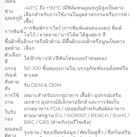
เลื่อน
-40°C ถึง +90°C (มีฟิล์มทนอุณหภูมิสูงเป็นทาง
ช่วง
เลือกสำหรับการใช้งานในอุตสาหกรรมหรือการฆ่า
อุณหภูมิ
เชื้อ)
การพิมพ์กราเวียร์ (การพิมพ์แผ่นทองแดง) พิมพ์
การพิมพ์
โลโก้ / ลวดลาย / บาร์โค้ด ได้สูงสุด 6 สี
พื้นผิวขั้น
ผิวเงาหรือผิวด้าน; มีพื้นผิวแบบฝ้าหรือนูนเป็นทาง
สุดท้าย
เลือก
ตัวเลือก
ใส่/ฝ้า/ขาว/ดำ/สีพันโทมแบบกำหนดเอง
สี
บรรจุ
50–100 ชิ้นต่อถุงภายใน; บรรจุภัณฑ์แบบล็อตหรือ
ภัณฑ์
พาเลท
สั่งตาม
รับ OEM & ODM
สั่ง
การใช้
เหมาะสำหรับบรรจุอาหาร เสื้อผ้า อุปกรณ์เสริม
งาน
เอกสาร อุปกรณ์อิเล็กทรอนิกส์ และการจัดเก็บ
เกรดอาหาร FDA / ปลอดภัยสำหรับสัมผัสอาหาร
ใบรับ
ตามมาตรฐาน EU / ISO9001 / REACH / RoHS /
รอง
BRC / GRS (สำหรับรุ่นรีไซเคิล)
คุณสมบั
รูแขวน / ช่องเขียนข้อมูล / ตัดเป็นหูหิ้ว / ซีลก้นเสริม
ติทาง