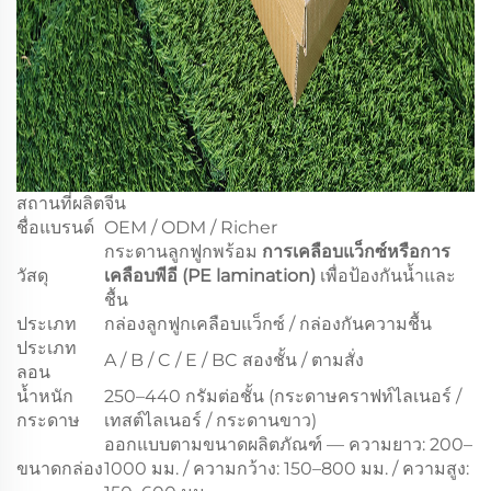
สถานที่ผลิต
จีน
ชื่อแบรนด์
OEM / ODM / Richer
กระดานลูกฟูกพร้อม
การเคลือบแว็กซ์หรือการ
วัสดุ
เคลือบพีอี (PE lamination)
เพื่อป้องกันน้ำและ
ชื้น
ประเภท
กล่องลูกฟูกเคลือบแว็กซ์ / กล่องกันความชื้น
ประเภท
A / B / C / E / BC สองชั้น / ตามสั่ง
ลอน
น้ำหนัก
250–440 กรัมต่อชั้น (กระดาษคราฟท์ไลเนอร์ /
กระดาษ
เทสต์ไลเนอร์ / กระดานขาว)
ออกแบบตามขนาดผลิตภัณฑ์ — ความยาว: 200–
ขนาดกล่อง
1000 มม. / ความกว้าง: 150–800 มม. / ความสูง: