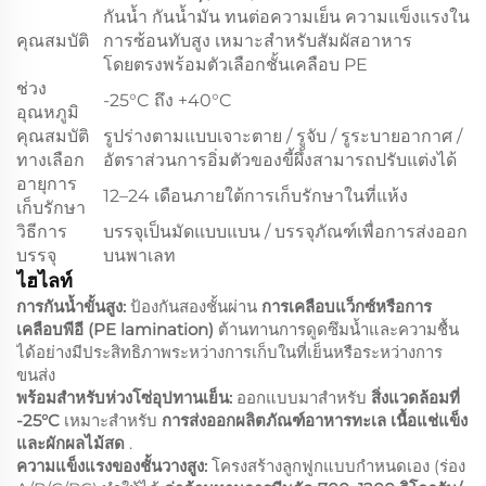
กันน้ำ กันน้ำมัน ทนต่อความเย็น ความแข็งแรงใน
คุณสมบัติ
การซ้อนทับสูง เหมาะสำหรับสัมผัสอาหาร
โดยตรงพร้อมตัวเลือกชั้นเคลือบ PE
ช่วง
-25°C ถึง +40°C
อุณหภูมิ
คุณสมบัติ
รูปร่างตามแบบเจาะตาย / รูจับ / รูระบายอากาศ /
ทางเลือก
อัตราส่วนการอิ่มตัวของขี้ผึ้งสามารถปรับแต่งได้
อายุการ
12–24 เดือนภายใต้การเก็บรักษาในที่แห้ง
เก็บรักษา
วิธีการ
บรรจุเป็นมัดแบบแบน / บรรจุภัณฑ์เพื่อการส่งออก
บรรจุ
บนพาเลท
ไฮไลท์
การกันน้ำขั้นสูง:
ป้องกันสองชั้นผ่าน
การเคลือบแว็กซ์หรือการ
เคลือบพีอี (PE lamination)
ต้านทานการดูดซึมน้ำและความชื้น
ได้อย่างมีประสิทธิภาพระหว่างการเก็บในที่เย็นหรือระหว่างการ
ขนส่ง
พร้อมสำหรับห่วงโซ่อุปทานเย็น:
ออกแบบมาสำหรับ
สิ่งแวดล้อมที่
-25°C
เหมาะสําหรับ
การส่งออกผลิตภัณฑ์อาหารทะเล เนื้อแช่แข็ง
และผักผลไม้สด
.
ความแข็งแรงของชั้นวางสูง:
โครงสร้างลูกฟูกแบบกำหนดเอง (ร่อง