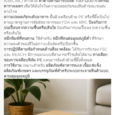
A/B/C/BC) ทำให้ได้
ค่าต้านทานการบีบอัด 700–1200 กิโลกรัม/
ตารางเมตร
เพื่อให้มั่นใจในความปลอดภัยของสินค้าขณะขนส่ง
ทางไกล
ความปลอดภัยระดับอาหาร:
พื้นผิวเคลือบด้วย PE หรือขี้ผึ้งเป็นไป
ตามมาตรฐานการสัมผัสอาหารของ FDA และ BRC
ป้องกันการ
ปนเปื้อนจากความชื้นหรือเส้นใย
ป้องกันการปนเปื้อนจากความชื้น
หรือเส้นใย
หมึกพิมพ์ที่ทนทาน:
ใช้สำหรับ
หมึกที่ทนต่ออุณหภูมิต่ำ
ที่รักษา
ความคงตัวของสีในสภาวะเย็นจัดหรือเปียกชื้น
การปฏิบัติตามข้อกำหนดด้านสิ่งแวดล้อม:
ได้รับการรับรอง FSC
และ REACH; มีการออกแบบที่สามารถรีไซเคิลได้ผ่าน
ทางเลือก
ของการเคลือบฟิล์ม PE
แทนการอิ่มตัวด้วยขี้ผึ้งทั้งหมด
การใช้งาน:
เหมาะสำหรับ
ผลิตภัณฑ์อาหารทะเล เนื้อแช่แข็ง
ผลิตภัณฑ์เกษตร และบรรจุภัณฑ์สำหรับระบบกระจายสินค้าแบบ
ควบคุมอุณหภูมิ
.