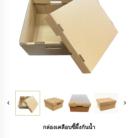
กล่องเคลือบขี้ผึ้งกันน้ำ