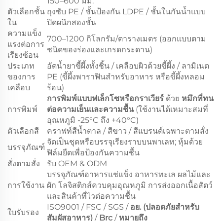
150–600 มม.
ตัวเลือกชั้น
ถุงซับ PE / ชั้นป้องกัน LDPE / ชั้นในกันน้ำแบบ
ใน
ปิดผนึกสองชั้น
ความแข็ง
700–1200 กิโลกรัม/ตารางเมตร (ออกแบบตาม
แรงต่อการ
ชนิดของร่องและเกรดกระดาน)
เรียงซ้อน
ประเภท
อัดน้ำยาขี้ผึ้งทั้งชิ้น / เคลือบผิวด้วยขี้ผึ้ง / ลามิเนต
ของการ
PE (ขี้ผึ้งพาราฟินสำหรับอาหาร หรือขี้ผึ้งหลอม
เคลือบ
ร้อน)
การพิมพ์แบบฟเล็กโซหรือกราเวียร์
ด้วย
หมึกที่ทน
การพิมพ์
ต่อความเย็นและความชื้น
(ใช้งานได้เหมาะสมที่
อุณหภูมิ -25°C ถึง +40°C)
ตัวเลือกสี
คราฟท์สีน้ำตาล / สีขาว / สีแบรนด์เฉพาะตามสั่ง
จัดเป็นชุดหรือบรรจุเรียงราบบนพาเลท; หุ้มด้วย
บรรจุภัณฑ์
ฟิล์มยืดเพื่อป้องกันความชื้น
สั่งตามสั่ง
รับ OEM & ODM
บรรจุภัณฑ์อาหารแช่แข็ง อาหารทะเล ผลไม้และ
การใช้งาน
ผัก โลจิสติกส์ควบคุมอุณหภูมิ การส่งออกเนื้อสัตว์
และสินค้าที่ไวต่อความชื้น
ISO9001 / FSC / SGS /
อย. (ปลอดภัยสำหรับ
ใบรับรอง
สัมผัสอาหาร)
/
Brc
/
หมายถึง