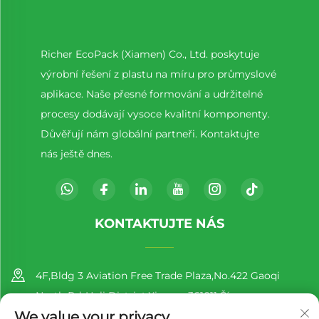
Richer EcoPack (Xiamen) Co., Ltd. poskytuje
výrobní řešení z plastu na míru pro průmyslové
aplikace. Naše přesné formování a udržitelné
procesy dodávají vysoce kvalitní komponenty.
Důvěřují nám globální partneři. Kontaktujte
nás ještě dnes.
KONTAKTUJTE NÁS
4F,Bldg 3 Aviation Free Trade Plaza,No.422 Gaoqi
North Rd.,Huli District,Xiamen,361011,Čína
We value your privacy