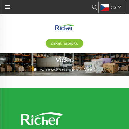
CS
Získat nabídku
Video
Domovská stránka
>
Video