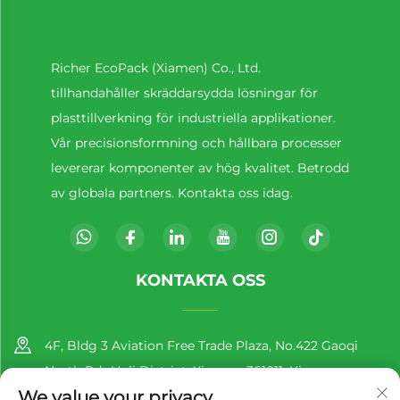
Richer EcoPack (Xiamen) Co., Ltd.
tillhandahåller skräddarsydda lösningar för
plasttillverkning för industriella applikationer.
Vår precisionsformning och hållbara processer
levererar komponenter av hög kvalitet. Betrodd
av globala partners. Kontakta oss idag.
KONTAKTA OSS
4F, Bldg 3 Aviation Free Trade Plaza, No.422 Gaoqi
North Rd., Huli District, Xiamen, 361011, Kina
We value your privacy