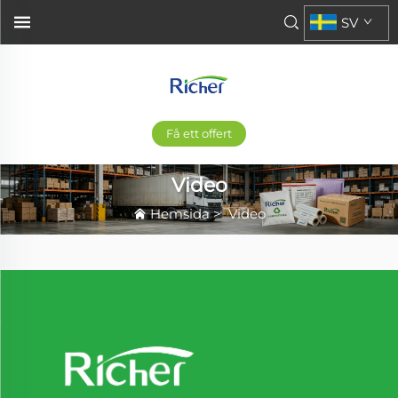
SV
Få ett offert
Video
Hemsida
>
Video