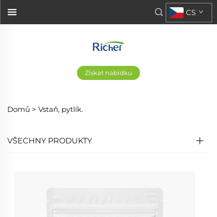
CS
Získat nabídku
Domů >
Vstaň, pytlík.
VŠECHNY PRODUKTY