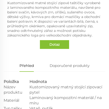
Kustomizované matné stojící zipové taštičky vyrobené
z laminovaného kompozitního materiálu, navržené pro
balení svačin, kávových zrn, oříšků, sušeného ovoce,
dětské výživy, krmiva pro domácí mazlíčky a obchodní
balení potravin. K dispozici ve variantách bílá, černá, s
průhledným okénkem, opakovaně uzavíratelný zip,
snadno odtrhnutelný zářez a možnost potisku
zákaznického loga pro velkoobchodní objednávky.
Dotaz
Přehled
Doporučené produkty
Položka
Hodnota
Název
Kustomizovaný matný stojící zipovací
produktu
pytel
Laminovaný kompozitní materiál / na
Materiál
míru
Typ tašky
Vstaň, pytlík.