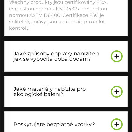
Všechny produkty jsou certifikovány FDA,
evropskou normou EN 13432 a americkou
normou ASTM D6400. Certifikace FSC je
volitelná, zprávy jsou k dispozici pro celní
kontrolu.
Jaké způsoby dopravy nabízíte a
jak se vypočítá doba dodání?
Jaké materiály nabízíte pro
ekologické balení?
Poskytujete bezplatné vzorky?