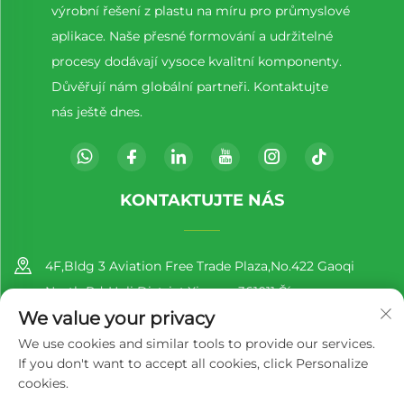
výrobní řešení z plastu na míru pro průmyslové
aplikace. Naše přesné formování a udržitelné
procesy dodávají vysoce kvalitní komponenty.
Důvěřují nám globální partneři. Kontaktujte
nás ještě dnes.
KONTAKTUJTE NÁS
4F,Bldg 3 Aviation Free Trade Plaza,No.422 Gaoqi
North Rd.,Huli District,Xiamen,361011,Čína
We value your privacy
+86-13860188777
We use cookies and similar tools to provide our services.
If you don't want to accept all cookies, click Personalize
[email protected]
cookies.