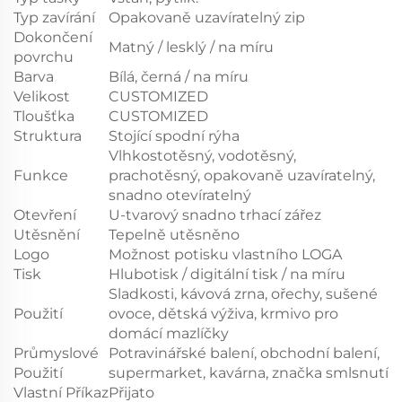
Typ zavírání
Opakovaně uzavíratelný zip
Dokončení
Matný / lesklý / na míru
povrchu
Barva
Bílá, černá / na míru
Velikost
CUSTOMIZED
Tloušťka
CUSTOMIZED
Struktura
Stojící spodní rýha
Vlhkostotěsný, vodotěsný,
Funkce
prachotěsný, opakovaně uzavíratelný,
snadno otevíratelný
Otevření
U-tvarový snadno trhací zářez
Utěsnění
Tepelně utěsněno
Logo
Možnost potisku vlastního LOGA
Tisk
Hlubotisk / digitální tisk / na míru
Sladkosti, kávová zrna, ořechy, sušené
Použití
ovoce, dětská výživa, krmivo pro
domácí mazlíčky
Průmyslové
Potravinářské balení, obchodní balení,
Použití
supermarket, kavárna, značka smlsnutí
Vlastní Příkaz
Přijato