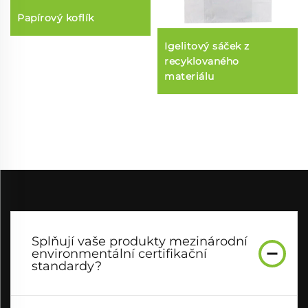
Papírový koflík
Igelitový sáček z
recyklovaného
materiálu
Splňují vaše produkty mezinárodní
environmentální certifikační
standardy?