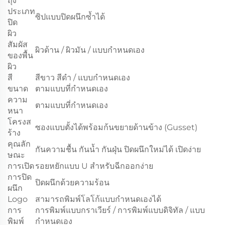
ถุง
ประเภท
ซิปแบบปิดผนึกซ้ำได้
ปิด
ผิว
สัมผัส
ผิวด้าน / ผิวมัน / แบบกำหนดเอง
ของพื้น
ผิว
สี
สีขาว สีดำ / แบบกำหนดเอง
ขนาด
ตามแบบที่กำหนดเอง
ความ
ตามแบบที่กำหนดเอง
หนา
โครงส
ซองแบบตั้งได้พร้อมก้นขยายด้านข้าง (Gusset)
ร้าง
คุณลัก
กันความชื้น กันน้ำ กันฝุ่น ปิดผนึกใหม่ได้ เปิดง่าย
ษณะ
การเปิด
รอยหยักแบบ U สำหรับฉีกออกง่าย
การปิด
ปิดผนึกด้วยความร้อน
ผนึก
Logo
สามารถพิมพ์โลโก้แบบกำหนดเองได้
การ
การพิมพ์แบบกราเวียร์ / การพิมพ์แบบดิจิทัล / แบบ
พิมพ์
กำหนดเอง