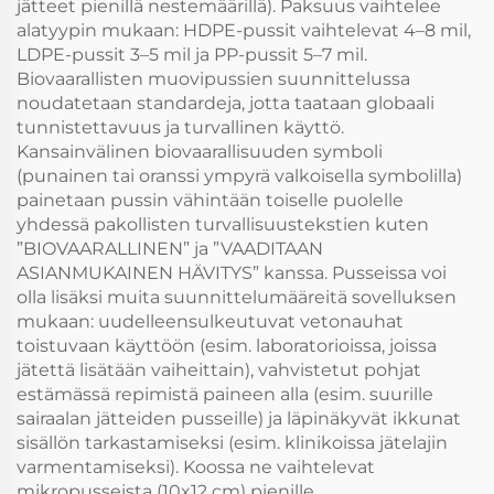
jätteet pienillä nestemäärillä). Paksuus vaihtelee
alatyypin mukaan: HDPE-pussit vaihtelevat 4–8 mil,
LDPE-pussit 3–5 mil ja PP-pussit 5–7 mil.
Biovaarallisten muovipussien suunnittelussa
noudatetaan standardeja, jotta taataan globaali
tunnistettavuus ja turvallinen käyttö.
Kansainvälinen biovaarallisuuden symboli
(punainen tai oranssi ympyrä valkoisella symbolilla)
painetaan pussin vähintään toiselle puolelle
yhdessä pakollisten turvallisuustekstien kuten
”BIOVAARALLINEN” ja ”VAADITAAN
ASIANMUKAINEN HÄVITYS” kanssa. Pusseissa voi
olla lisäksi muita suunnittelumääreitä sovelluksen
mukaan: uudelleensulkeutuvat vetonauhat
toistuvaan käyttöön (esim. laboratorioissa, joissa
jätettä lisätään vaiheittain), vahvistetut pohjat
estämässä repimistä paineen alla (esim. suurille
sairaalan jätteiden pusseille) ja läpinäkyvät ikkunat
sisällön tarkastamiseksi (esim. klinikoissa jätelajin
varmentamiseksi). Koossa ne vaihtelevat
mikropusseista (10x12 cm) pienille