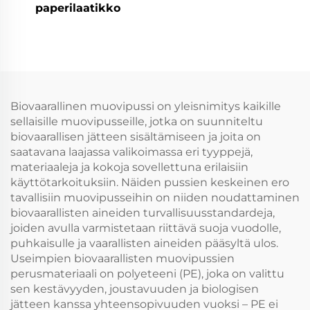
paperilaatikko
Biovaarallinen muovipussi on yleisnimitys kaikille
sellaisille muovipusseille, jotka on suunniteltu
biovaarallisen jätteen sisältämiseen ja joita on
saatavana laajassa valikoimassa eri tyyppejä,
materiaaleja ja kokoja sovellettuna erilaisiin
käyttötarkoituksiin. Näiden pussien keskeinen ero
tavallisiin muovipusseihin on niiden noudattaminen
biovaarallisten aineiden turvallisuusstandardeja,
joiden avulla varmistetaan riittävä suoja vuodolle,
puhkaisulle ja vaarallisten aineiden pääsyltä ulos.
Useimpien biovaarallisten muovipussien
perusmateriaali on polyeteeni (PE), joka on valittu
sen kestävyyden, joustavuuden ja biologisen
jätteen kanssa yhteensopivuuden vuoksi – PE ei