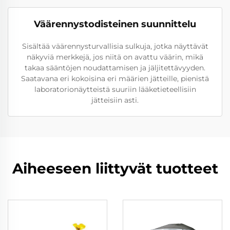
Väärennystodisteinen suunnittelu
Sisältää väärennysturvallisia sulkuja, jotka näyttävät
näkyviä merkkejä, jos niitä on avattu väärin, mikä
takaa sääntöjen noudattamisen ja jäljitettävyyden.
Saatavana eri kokoisina eri määrien jätteille, pienistä
laboratorionäytteistä suuriin lääketieteellisiin
jätteisiin asti.
Aiheeseen liittyvät tuotteet