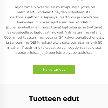
Tarjoamme biovaarallisia muovipusseja, jotka on
valmistettu korkean tiheyden polyeteenistä:
vuotonsuojattomia, läpäisysuojattomia ja soveltuvia
kaikenlaisiin biovaarajätteisiin. Värikoodatut
(punainen/keltainen) helpottavat lajittelua ja ne täyttävät
lääketieteelliset laatuvaatimukset. Valmistamme niitä 13
000 m² tehtaassamme, jossa on 24 kalvonpuhaltuskonetta,
ja tarjoamme OEM-mukautuksia sekä toimitamme yli 50
maahan. Pussimme takaavat turvallisuuden sairaaloissa,
laboratorioissa ja jätteenkäsittelyoperaatioissa.
Hanki tarjous
Tuotteen edut