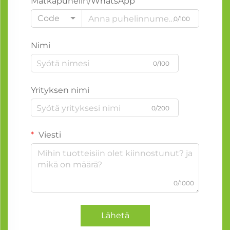
Matkapuhelin/WhatsApp
Code
0/100
Nimi
0/100
Yrityksen nimi
0/200
Viesti
0/1000
Lähetä