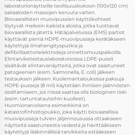
laboratorionäytteille teollisuuskokoon (100x120 cm)
sairaaloiden massojen keruuta varten.
Biovaarallisten muovipussien käyttökohteet
löytyvät melkein kaikista aloista, jotka tuottavat
biovaarallista jätettä. Hätäpalveluissa (EMS) partiot
käyttävät pieniä HDPE-muovipusseja kerätäkseen
käytettyjä ilmahengitysputkia ja
defibrillaattorielektrodeja onnettomuuspaikoilla.
Elintarviketestauslaboratorioissa LDPE-pussit
sisältävät elintarvanäytteitä, jotka ovat saastuneet
patogeenien (esim. Salmonella, E. coli) jälkeen
testauksen jälkeen. Kuolemantalouksissa paksuja
HDPE-pusseja (8 mil) käytetään ihmisen jäännösten
sisältämiseen, jos niissä saattaa olla biologinen riski
(esim. tartuntatauteihin kuolleet).
Huomionarvoisena esimerkkinä on
katastrofinhoitojoukko, joka käytti biovaarallisia
muovipusseja tulvien jäljennousussa ottaakseen
näytteitä saastuneesta vedestä ja hävittääkseen
käytettyjä lääkinnällisiä tarvikkeita estääkseen