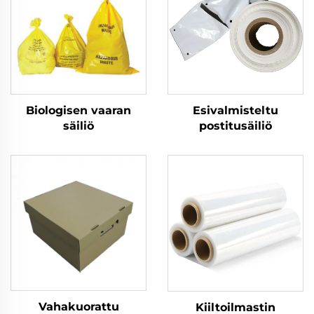
Biologisen vaaran
Esivalmisteltu
säiliö
postitusäiliö
Vahakuorattu
Kiiltoilmastin