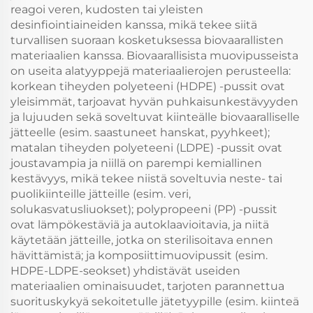
reagoi veren, kudosten tai yleisten
desinfiointiaineiden kanssa, mikä tekee siitä
turvallisen suoraan kosketuksessa biovaarallisten
materiaalien kanssa. Biovaarallisista muovipusseista
on useita alatyyppejä materiaalierojen perusteella:
korkean tiheyden polyeteeni (HDPE) -pussit ovat
yleisimmät, tarjoavat hyvän puhkaisunkestävyyden
ja lujuuden sekä soveltuvat kiinteälle biovaaralliselle
jätteelle (esim. saastuneet hanskat, pyyhkeet);
matalan tiheyden polyeteeni (LDPE) -pussit ovat
joustavampia ja niillä on parempi kemiallinen
kestävyys, mikä tekee niistä soveltuvia neste- tai
puolikiinteille jätteille (esim. veri,
solukasvatusliuokset); polypropeeni (PP) -pussit
ovat lämpökestäviä ja autoklaavioitavia, ja niitä
käytetään jätteille, jotka on sterilisoitava ennen
hävittämistä; ja komposiittimuovipussit (esim.
HDPE-LDPE-seokset) yhdistävät useiden
materiaalien ominaisuudet, tarjoten parannettua
suorituskykyä sekoitetulle jätetyypille (esim. kiinteä