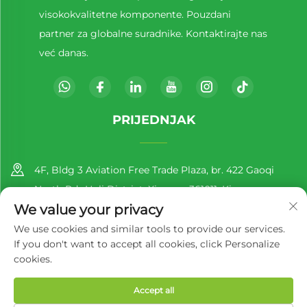
visokokvalitetne komponente. Pouzdani
partner za globalne suradnike. Kontaktirajte nas
već danas.
PRIJEDNJAK
4F, Bldg 3 Aviation Free Trade Plaza, br. 422 Gaoqi
North Rd., Huli District, Xiamen, 361011, Kina
We value your privacy
+86-13860188777
We use cookies and similar tools to provide our services.
If you don't want to accept all cookies, click Personalize
[email protected]
cookies.
Accept all
Autorska prava © 2025. Richer EcoPack (Xiamen) Co., Ltd.