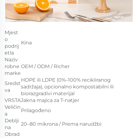
Mjest
o
Kina
podrij
etla
Naziv
robne
OEM / ODM / Richer
marke
HDPE ili LDPE (0%–100% recikliranog
Sredst
sadržaja), opcionalno kompostabilni ili
va
biorazgradivi materijal
VRSTA
Jakna majica za T-natjer
Veličin
Prilagođeno
a
Deblji
20–80 mikrona / Prema narudžbi
na
Obrad