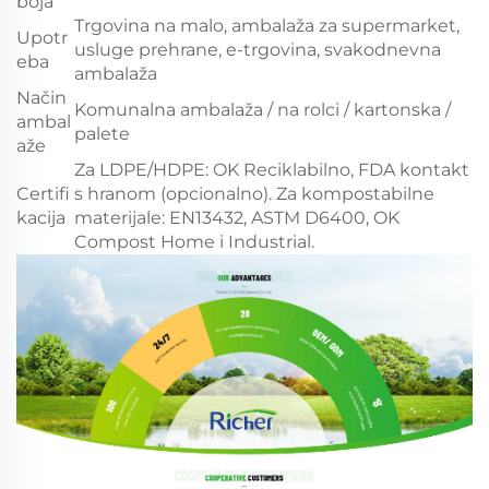
boja
Trgovina na malo, ambalaža za supermarket,
Upotr
usluge prehrane, e-trgovina, svakodnevna
eba
ambalaža
Način
Komunalna ambalaža / na rolci / kartonska /
ambal
palete
aže
Za LDPE/HDPE: OK Reciklabilno, FDA kontakt
Certifi
s hranom (opcionalno). Za kompostabilne
kacija
materijale: EN13432, ASTM D6400, OK
Compost Home i Industrial.