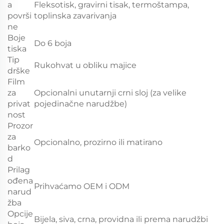
a
Fleksotisk, gravirni tisak, termoštampa,
površi
toplinska zavarivanja
ne
Boje
Do 6 boja
tiska
Tip
Rukohvat u obliku majice
drške
Film
za
Opcionalni unutarnji crni sloj (za velike
privat
pojedinačne narudžbe)
nost
Prozor
za
Opcionalno, prozirno ili matirano
barko
d
Prilag
ođena
Prihvaćamo OEM i ODM
narud
žba
Opcije
Bijela, siva, crna, providna ili prema narudžbi