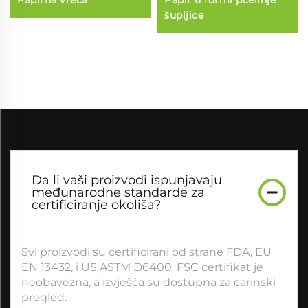
Papirna vreća
Papir u formi pčelinje
šupljice
Da li vaši proizvodi ispunjavaju
međunarodne standarde za
certificiranje okoliša?
Svi proizvodi su certificirani od strane FDA, EU
EN 13432, i US ASTM D6400. FSC certifikat je
neobavezna, a izvješća su dostupna za carinski
pregled.