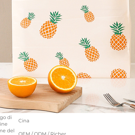
go di
Cina
gine
e del
OEM / ODM / Richer