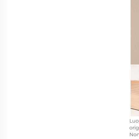
Luo
ori
Nom