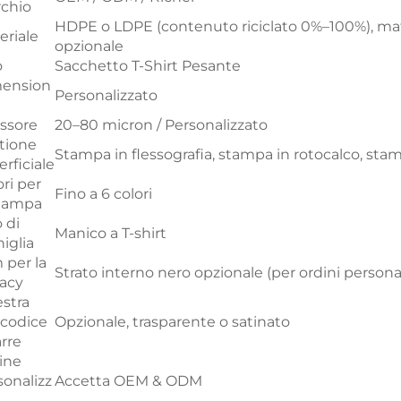
chio
HDPE o LDPE (contenuto riciclato 0%–100%), mat
eriale
opzionale
o
Sacchetto T-Shirt Pesante
ension
Personalizzato
ssore
20–80 micron / Personalizzato
tione
Stampa in flessografia, stampa in rotocalco, stam
rficiale
ri per
Fino a 6 colori
stampa
 di
Manico a T-shirt
iglia
 per la
Strato interno nero opzionale (per ordini personal
vacy
estra
 codice
Opzionale, trasparente o satinato
arre
ine
sonalizz
Accetta OEM & ODM