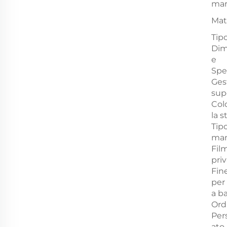
mar
Mat
Tip
Dim
e
Spe
Ges
supe
Colo
la 
Tipo
man
Film
pri
Fin
per
a b
Ord
Per
ato