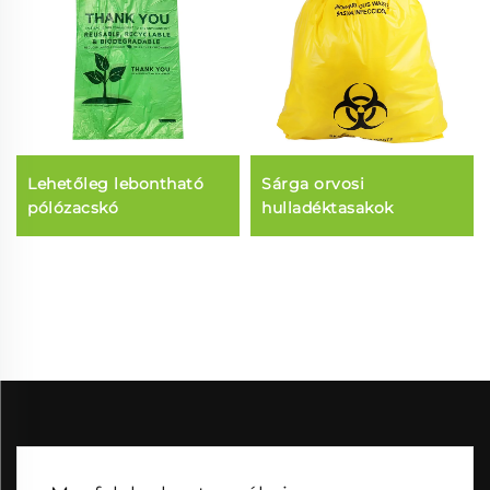
Lehetőleg lebontható
Sárga orvosi
pólózacskó
hulladéktasakok