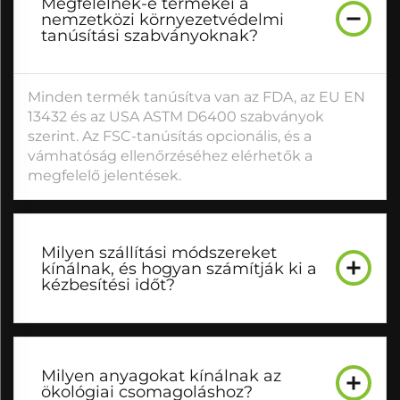
Megfelelnek-e termékei a
nemzetközi környezetvédelmi
tanúsítási szabványoknak?
Minden termék tanúsítva van az FDA, az EU EN
13432 és az USA ASTM D6400 szabványok
szerint. Az FSC-tanúsítás opcionális, és a
vámhatóság ellenőrzéséhez elérhetők a
megfelelő jelentések.
Milyen szállítási módszereket
kínálnak, és hogyan számítják ki a
kézbesítési időt?
Milyen anyagokat kínálnak az
ökológiai csomagoláshoz?