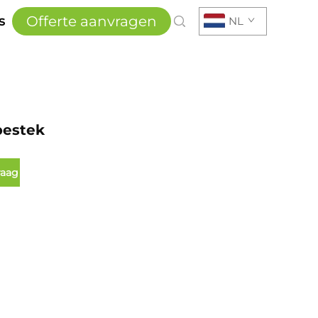
Offerte aanvragen
s
NL
estek
raag