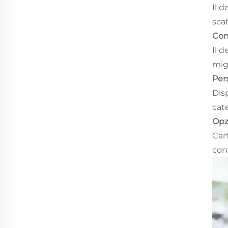
Il 
scat
Com
Il 
migl
Pers
Disp
cate
Opz
Cart
con