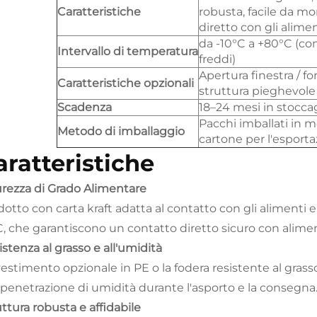
Caratteristiche
robusta, facile da mo
diretto con gli alimen
da -10°C a +80°C (com
Intervallo di temperatura
freddi)
Apertura finestra / fo
Caratteristiche opzionali
struttura pieghevole
Scadenza
18–24 mesi in stocca
Pacchi imballati in m
Metodo di imballaggio
cartone per l'esport
aratteristiche
urezza di Grado Alimentare
dotto con carta kraft adatta al contatto con gli alimenti 
, che garantiscono un contatto diretto sicuro con aliment
stenza al grasso e all'umidità
rivestimento opzionale in PE o la fodera resistente al gra
a penetrazione di umidità durante l'asporto e la consegna
ttura robusta e affidabile