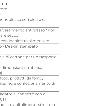
0 mm
0 mm
m
onoblocco con alette di
 rivestimento antigrasso / non
tare secco)
 con inchiostro alimentare
nco / Design stampato
ole di cartone per un trasporto
dimensioni, struttura,
a)
food, prodotti da forno,
catering e confezionamento di
adatto al contatto con gli
ACH
adatto agli alimenti, struttura