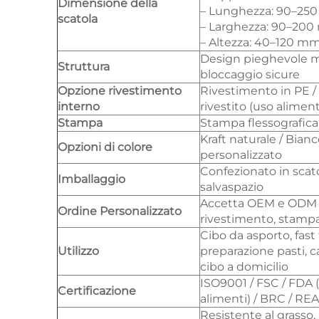
Dimensione della
– Lunghezza: 90–25
scatola
– Larghezza: 90–20
– Altezza: 40–120 m
Design pieghevole m
Struttura
bloccaggio sicure
Opzione rivestimento
Rivestimento in PE /
interno
rivestito (uso alimen
Stampa
Stampa flessografica
Kraft naturale / Bia
Opzioni di colore
personalizzato
Confezionato in scat
Imballaggio
salvaspazio
Accetta OEM e ODM (
Ordine Personalizzato
rivestimento, stamp
Cibo da asporto, fast 
Utilizzo
preparazione pasti, 
cibo a domicilio
ISO9001 / FSC / FDA (
Certificazione
alimenti) / BRC / RE
Resistente al grasso, 