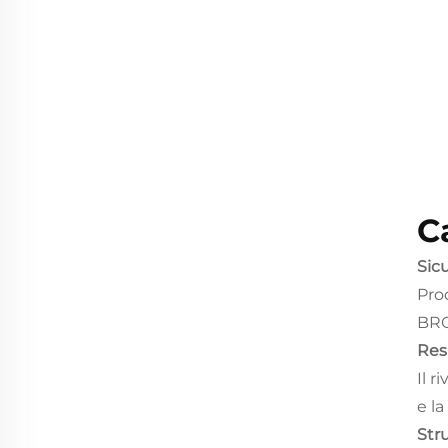
C
Sic
Pro
BRC
Resi
Il 
e l
Stru