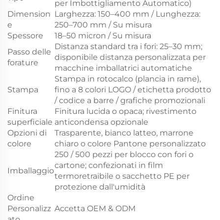
per Imbottigliamento Automatico)
Dimension
Larghezza: 150–400 mm / Lunghezza:
e
250–700 mm / Su misura
Spessore
18–50 micron / Su misura
Distanza standard tra i fori: 25–30 mm;
Passo delle
disponibile distanza personalizzata per
forature
macchine imballatrici automatiche
Stampa in rotocalco (plancia in rame),
Stampa
fino a 8 colori LOGO / etichetta prodotto
/ codice a barre / grafiche promozionali
Finitura
Finitura lucida o opaca; rivestimento
superficiale
anticondensa opzionale
Opzioni di
Trasparente, bianco latteo, marrone
colore
chiaro o colore Pantone personalizzato
250 / 500 pezzi per blocco con fori o
cartone; confezionati in film
Imballaggio
termoretraibile o sacchetto PE per
protezione dall'umidità
Ordine
Personalizz
Accetta OEM & ODM
ato