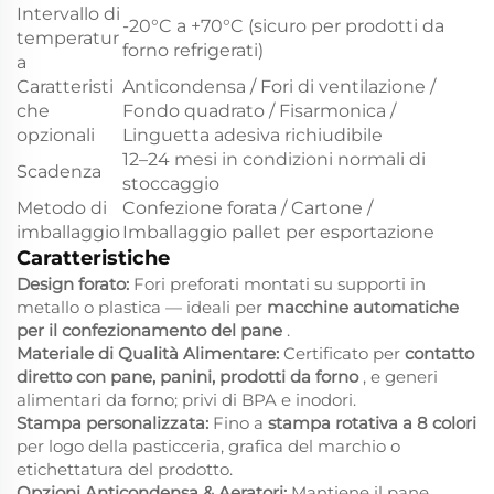
Intervallo di
-20°C a +70°C (sicuro per prodotti da
temperatur
forno refrigerati)
a
Caratteristi
Anticondensa / Fori di ventilazione /
che
Fondo quadrato / Fisarmonica /
opzionali
Linguetta adesiva richiudibile
12–24 mesi in condizioni normali di
Scadenza
stoccaggio
Metodo di
Confezione forata / Cartone /
imballaggio
Imballaggio pallet per esportazione
Caratteristiche
Design forato:
Fori preforati montati su supporti in
metallo o plastica — ideali per
macchine automatiche
per il confezionamento del pane
.
Materiale di Qualità Alimentare:
Certificato per
contatto
diretto con pane, panini, prodotti da forno
, e generi
alimentari da forno; privi di BPA e inodori.
Stampa personalizzata:
Fino a
stampa rotativa a 8 colori
per logo della pasticceria, grafica del marchio o
etichettatura del prodotto.
Opzioni Anticondensa & Aeratori:
Mantiene il pane