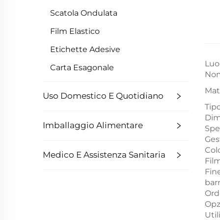
Scatola Ondulata
Film Elastico
Etichette Adesive
Luo
Carta Esagonale
Nom
Mat
Uso Domestico E Quotidiano
Tip
Dim
Imballaggio Alimentare
Spe
Ges
Col
Medico E Assistenza Sanitaria
Film
Fin
bar
Ord
Opz
Util