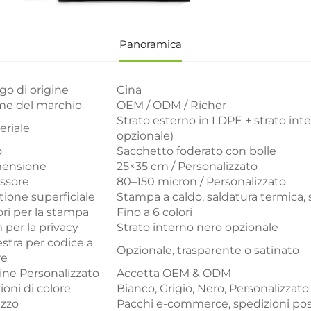
Panoramica
go di origine
Cina
e del marchio
OEM / ODM / Richer
Strato esterno in LDPE + strato inte
eriale
opzionale)
o
Sacchetto foderato con bolle
ensione
25×35 cm / Personalizzato
ssore
80–150 micron / Personalizzato
tione superficiale
Stampa a caldo, saldatura termica, 
ori per la stampa
Fino a 6 colori
 per la privacy
Strato interno nero opzionale
estra per codice a
Opzionale, trasparente o satinato
re
ine Personalizzato
Accetta OEM & ODM
ioni di colore
Bianco, Grigio, Nero, Personalizzato
izzo
Pacchi e-commerce, spedizioni postal