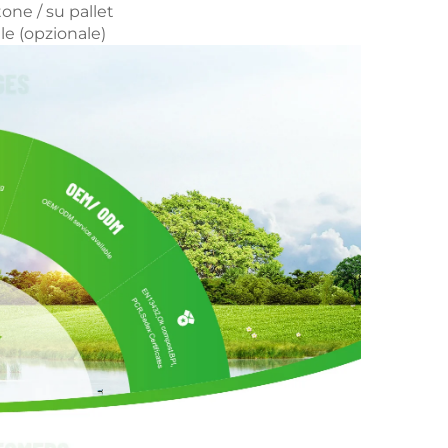
tone / su pallet
e (opzionale)