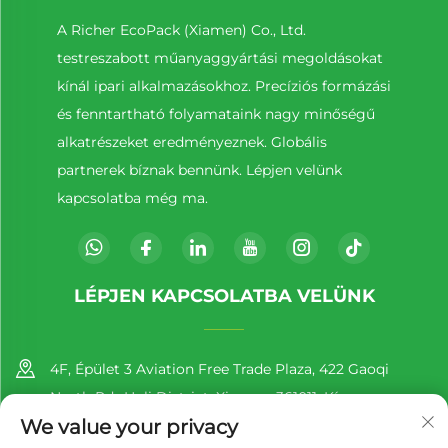
A Richer EcoPack (Xiamen) Co., Ltd.
testreszabott műanyaggyártási megoldásokat
kínál ipari alkalmazásokhoz. Precíziós formázási
és fenntartható folyamataink nagy minőségű
alkatrészeket eredményeznek. Globális
partnerek bíznak bennünk. Lépjen velünk
kapcsolatba még ma.
LÉPJEN KAPCSOLATBA VELÜNK
4F, Épület 3 Aviation Free Trade Plaza, 422 Gaoqi
North Rd., Huli District, Xiamen, 361011, Kína
We value your privacy
+86-13860188777