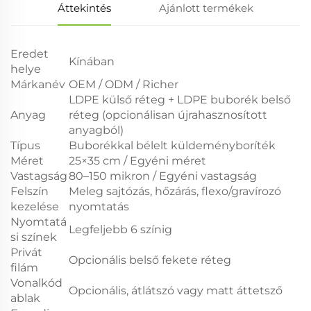
Áttekintés
Ajánlott termékek
Eredet
Kínában
helye
Márkanév
OEM / ODM / Richer
LDPE külső réteg + LDPE buborék belső
Anyag
réteg (opcionálisan újrahasznosított
anyagból)
Típus
Buborékkal bélelt küldeményboríték
Méret
25×35 cm / Egyéni méret
Vastagság
80–150 mikron / Egyéni vastagság
Felszín
Meleg sajtózás, hőzárás, flexo/gravírozó
kezelése
nyomtatás
Nyomtatá
Legfeljebb 6 színig
si színek
Privát
Opcionális belső fekete réteg
filám
Vonalkód
Opcionális, átlátszó vagy matt áttetsző
ablak