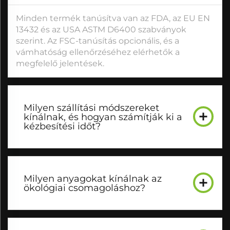
Minden termék tanúsítva van az FDA, az EU EN
13432 és az USA ASTM D6400 szabványok
szerint. Az FSC-tanúsítás opcionális, és a
vámhatóság ellenőrzéséhez elérhetők a
megfelelő jelentések.
Milyen szállítási módszereket
kínálnak, és hogyan számítják ki a
kézbesítési időt?
Milyen anyagokat kínálnak az
ökológiai csomagoláshoz?