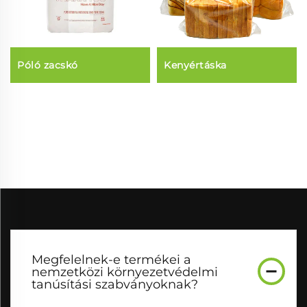
Póló zacskó
Kenyértáska
Megfelelnek-e termékei a
nemzetközi környezetvédelmi
tanúsítási szabványoknak?