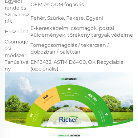
Egyedi
OEM és ODM fogadás
rendelés
Színválasz
Fehér, Szürke, Fekete, Egyéni
tás
E-kereskedelmi csomagok, postai
Használat
küldemények, törékeny tárgyak védelme
Csomagol
Tömegcsomagolás / tekercsen /
ási
dobozban / palettán
módszer
Tanúsítvá
EN13432, ASTM D6400, OK Recyclable
ny
(opcionális)