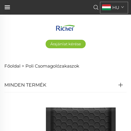
HU
Árajánlat kérése
Főoldal >
Poli Csomagolózakaszok
MINDEN TERMÉK