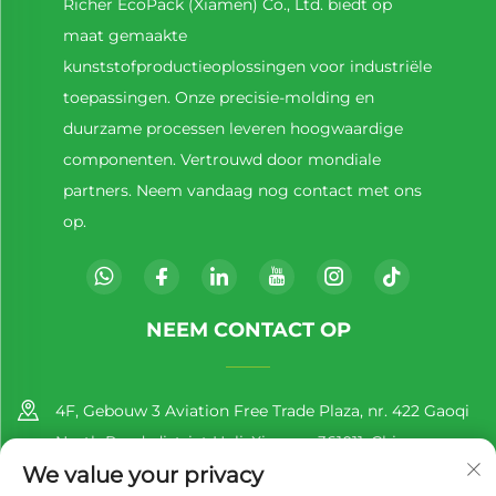
Richer EcoPack (Xiamen) Co., Ltd. biedt op
maat gemaakte
kunststofproductieoplossingen voor industriële
toepassingen. Onze precisie-molding en
duurzame processen leveren hoogwaardige
componenten. Vertrouwd door mondiale
partners. Neem vandaag nog contact met ons
op.
NEEM CONTACT OP
4F, Gebouw 3 Aviation Free Trade Plaza, nr. 422 Gaoqi
North Road, district Huli, Xiamen, 361011, China
We value your privacy
+86-13860188777