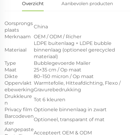
Overzicht
Aanbevolen producten
Oorsprongs
China
plaats
Merknaam
OEM / ODM / Richer
LDPE buitenlaag + LDPE bubble
Materiaal
binnenlaag (optioneel gerecycled
materiaal)
Type
Bubblegevoerde Mailer
Maat
25×35 cm / Op maat
Dikte
80–150 micron / Op maat
Oppervlakt
Warmtefolie, Hitteafdichting, Flexo /
ebewerking
Gravurebedrukking
Drukkleure
Tot 6 kleuren
n
Privacy film
Optionele binnenlaag in zwart
Barcodeven
Optioneel, transparant of mat
ster
Aangepaste
Accepteert OEM & ODM