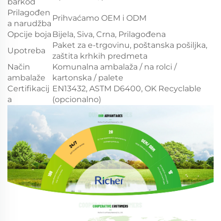
barkod
Prilagođen
Prihvaćamo OEM i ODM
a narudžba
Opcije boja
Bijela, Siva, Crna, Prilagođena
Paket za e-trgovinu, poštanska pošiljka,
Upotreba
zaštita krhkih predmeta
Način
Komunalna ambalaža / na rolci /
ambalaže
kartonska / palete
Certifikacij
EN13432, ASTM D6400, OK Recyclable
a
(opcionalno)