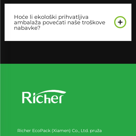
Hoće li ekološki prihvatljiva
ambalaža povećati naše troškove
nabavke?
Richer EcoPack (Xiamen) Co., Ltd. pruža