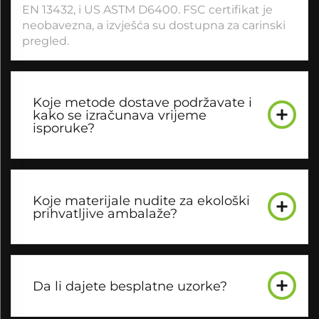
EN 13432, i US ASTM D6400. FSC certifikat je
neobavezna, a izvješća su dostupna za carinski
pregled.
Koje metode dostave podržavate i
kako se izračunava vrijeme
isporuke?
Koje materijale nudite za ekološki
prihvatljive ambalaže?
Da li dajete besplatne uzorke?