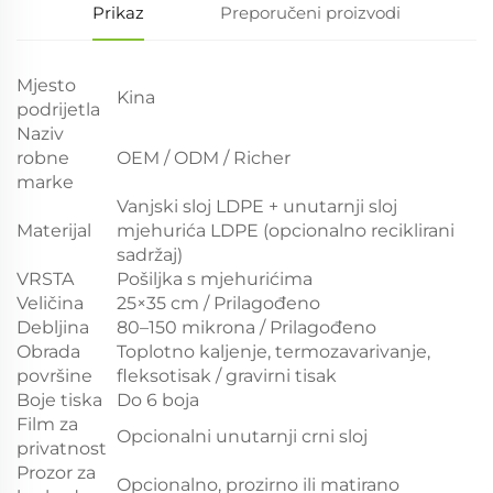
Prikaz
Preporučeni proizvodi
Mjesto
Kina
podrijetla
Naziv
robne
OEM / ODM / Richer
marke
Vanjski sloj LDPE + unutarnji sloj
Materijal
mjehurića LDPE (opcionalno reciklirani
sadržaj)
VRSTA
Pošiljka s mjehurićima
Veličina
25×35 cm / Prilagođeno
Debljina
80–150 mikrona / Prilagođeno
Obrada
Toplotno kaljenje, termozavarivanje,
površine
fleksotisak / gravirni tisak
Boje tiska
Do 6 boja
Film za
Opcionalni unutarnji crni sloj
privatnost
Prozor za
Opcionalno, prozirno ili matirano