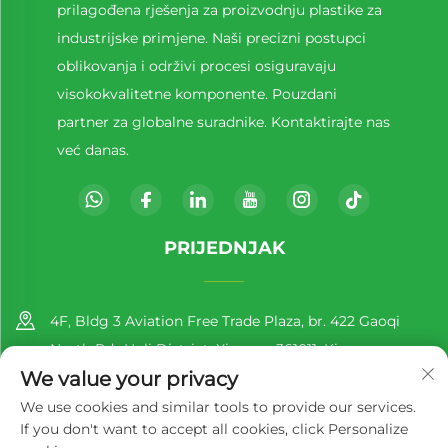
prilagođena rješenja za proizvodnju plastike za
industrijske primjene. Naši precizni postupci
oblikovanja i održivi procesi osiguravaju
visokokvalitetne komponente. Pouzdani
partner za globalne suradnike. Kontaktirajte nas
već danas.
PRIJEDNJAK
4F, Bldg 3 Aviation Free Trade Plaza, br. 422 Gaoqi
North Rd., Huli District, Xiamen, 361011, Kina
We value your privacy
+86-13860188777
We use cookies and similar tools to provide our services.
If you don't want to accept all cookies, click Personalize
[email protected]