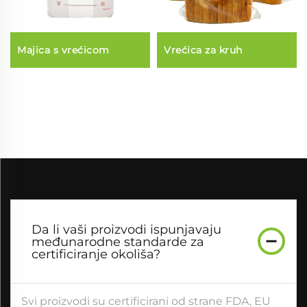
Majica s vrećicom
Vrećica za kruh
Da li vaši proizvodi ispunjavaju
međunarodne standarde za
certificiranje okoliša?
Svi proizvodi su certificirani od strane FDA, EU