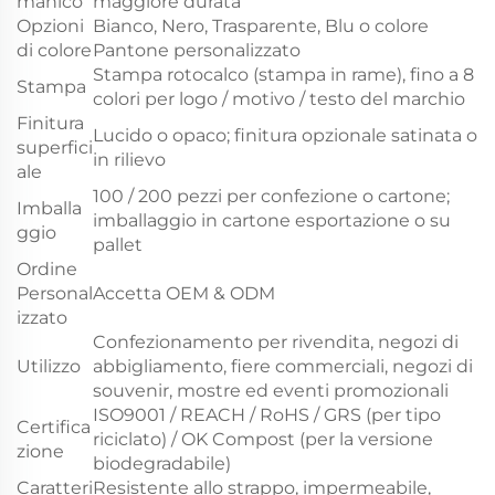
manico
maggiore durata
Opzioni
Bianco, Nero, Trasparente, Blu o colore
di colore
Pantone personalizzato
Stampa rotocalco (stampa in rame), fino a 8
Stampa
colori per logo / motivo / testo del marchio
Finitura
Lucido o opaco; finitura opzionale satinata o
superfici
in rilievo
ale
100 / 200 pezzi per confezione o cartone;
Imballa
imballaggio in cartone esportazione o su
ggio
pallet
Ordine
Personal
Accetta OEM & ODM
izzato
Confezionamento per rivendita, negozi di
Utilizzo
abbigliamento, fiere commerciali, negozi di
souvenir, mostre ed eventi promozionali
ISO9001 / REACH / RoHS / GRS (per tipo
Certifica
riciclato) / OK Compost (per la versione
zione
biodegradabile)
Caratteri
Resistente allo strappo, impermeabile,