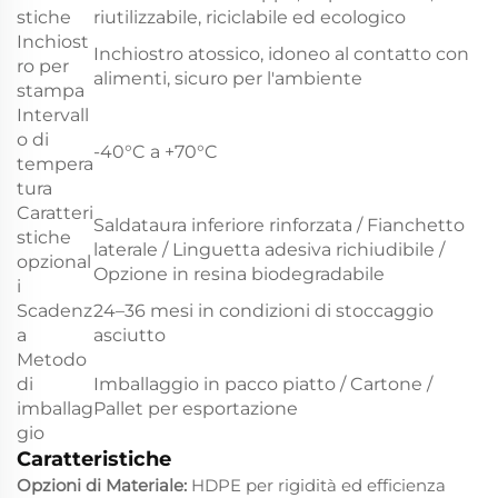
stiche
riutilizzabile, riciclabile ed ecologico
Inchiost
Inchiostro atossico, idoneo al contatto con
ro per
alimenti, sicuro per l'ambiente
stampa
Intervall
o di
-40°C a +70°C
tempera
tura
Caratteri
Saldataura inferiore rinforzata / Fianchetto
stiche
laterale / Linguetta adesiva richiudibile /
opzional
Opzione in resina biodegradabile
i
Scadenz
24–36 mesi in condizioni di stoccaggio
a
asciutto
Metodo
di
Imballaggio in pacco piatto / Cartone /
imballag
Pallet per esportazione
gio
Caratteristiche
Opzioni di Materiale:
HDPE per rigidità ed efficienza