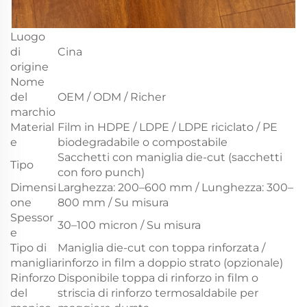
Luogo
di
Cina
origine
Nome
del
OEM / ODM / Richer
marchio
Material
Film in HDPE / LDPE / LDPE riciclato / PE
e
biodegradabile o compostabile
Sacchetti con maniglia die-cut (sacchetti
Tipo
con foro punch)
Dimensi
Larghezza: 200–600 mm / Lunghezza: 300–
one
800 mm / Su misura
Spessor
30–100 micron / Su misura
e
Tipo di
Maniglia die-cut con toppa rinforzata /
maniglia
rinforzo in film a doppio strato (opzionale)
Rinforzo
Disponibile toppa di rinforzo in film o
del
striscia di rinforzo termosaldabile per