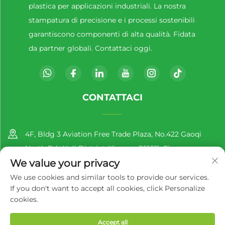
plastica per applicazioni industriali. La nostra
stampatura di precisione e i processi sostenibili
garantiscono componenti di alta qualità. Fidata
da partner globali. Contattaci oggi.
CONTATTACI
4F, Bldg 3 Aviation Free Trade Plaza, No.422 Gaoqi
North Rd., Huli District, Xiamen, 361011, Cina
We value your privacy
+86-13860188777
We use cookies and similar tools to provide our services.
If you don't want to accept all cookies, click Personalize
[email protected]
cookies.
Accept all
Diritti d'autore © 2025 di Richer EcoPack (Xiamen) Co., Ltd.