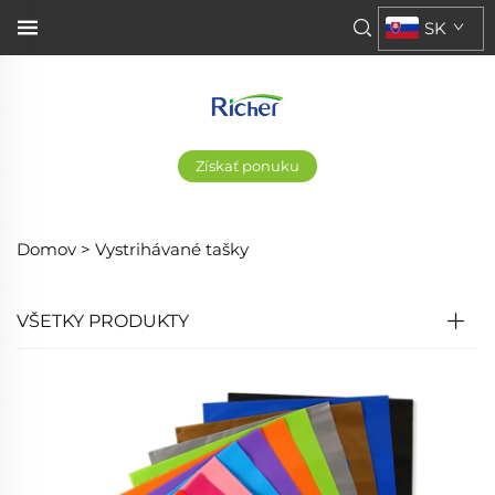
SK
Získať ponuku
Domov >
Vystrihávané tašky
VŠETKY PRODUKTY