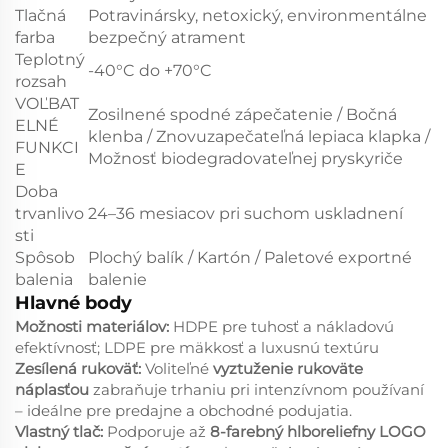
Tlačná
Potravinársky, netoxický, environmentálne
farba
bezpečný atrament
Teplotný
-40°C do +70°C
rozsah
VOĽBAT
Zosilnené spodné zápečatenie / Bočná
ELNÉ
klenba / Znovuzapečateľná lepiaca klapka /
FUNKCI
Možnosť biodegradovateľnej pryskyriče
E
Doba
trvanlivo
24–36 mesiacov pri suchom uskladnení
sti
Spôsob
Plochý balík / Kartón / Paletové exportné
balenia
balenie
Hlavné body
Možnosti materiálov:
HDPE pre tuhosť a nákladovú
efektívnosť; LDPE pre mäkkosť a luxusnú textúru
Zesílená rukoväť:
Voliteľné
vyztuženie rukoväte
náplasťou
zabraňuje trhaniu pri intenzívnom používaní
– ideálne pre predajne a obchodné podujatia.
Vlastný tlač:
Podporuje až
8-farebný hlboreliefny LOGO