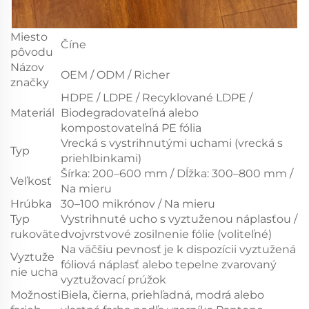
Miesto
Číne
pôvodu
Názov
OEM / ODM / Richer
značky
HDPE / LDPE / Recyklované LDPE /
Materiál
Biodegradovateľná alebo
kompostovateľná PE fólia
Vrecká s vystrihnutými uchami (vrecká s
Typ
priehlbinkami)
Šírka: 200–600 mm / Dĺžka: 300–800 mm /
Veľkosť
Na mieru
Hrúbka
30–100 mikrónov / Na mieru
Typ
Vystrihnuté ucho s vyztuženou náplasťou /
rukoväte
dvojvrstvové zosilnenie fólie (voliteľné)
Na väčšiu pevnosť je k dispozícii vyztužená
Vyztuže
fóliová náplasť alebo tepelne zvarovaný
nie ucha
vyztužovací prúžok
Možnosti
Biela, čierna, priehľadná, modrá alebo