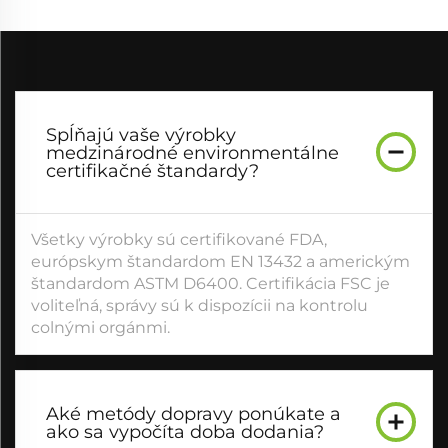
Spĺňajú vaše výrobky
medzinárodné environmentálne
certifikačné štandardy?
Všetky výrobky sú certifikované FDA,
európskym štandardom EN 13432 a americkým
štandardom ASTM D6400. Certifikácia FSC je
voliteľná, správy sú k dispozícii na kontrolu
colnými orgánmi.
Aké metódy dopravy ponúkate a
ako sa vypočíta doba dodania?