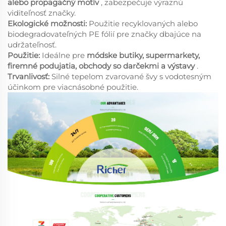
alebo propagačný motív
, zabezpečuje výraznú
viditeľnosť značky.
Ekologické možnosti:
Použitie recyklovaných alebo
biodegradovateľných PE fólií pre značky dbajúce na
udržateľnosť.
Použitie:
Ideálne pre
módske butiky, supermarkety,
firemné podujatia, obchody so darčekmi a výstavy
.
Trvanlivosť:
Silné tepelom zvarované švy s vodotesným
účinkom pre viacnásobné použitie.