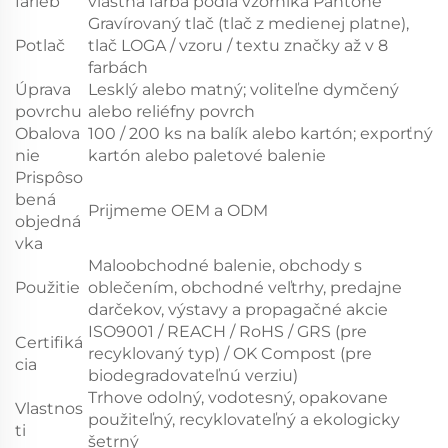
farieb
vlastná farba podľa vzorníka Pantone
Gravírovaný tlač (tlač z medienej platne),
Potlač
tlač LOGA / vzoru / textu značky až v 8
farbách
Úprava
Lesklý alebo matný; voliteľne dymčený
povrchu
alebo reliéfny povrch
Obalova
100 / 200 ks na balík alebo kartón; exporťný
nie
kartón alebo paletové balenie
Prispôso
bená
Prijmeme OEM a ODM
objedná
vka
Maloobchodné balenie, obchody s
Použitie
oblečením, obchodné veľtrhy, predajne
darčekov, výstavy a propagačné akcie
ISO9001 / REACH / RoHS / GRS (pre
Certifiká
recyklovaný typ) / OK Compost (pre
cia
biodegradovateľnú verziu)
Trhove odolný, vodotesný, opakovane
Vlastnos
použiteľný, recyklovateľný a ekologicky
ti
šetrný