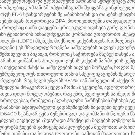
ესაძლებლობები და გლობალური ხარისხის სერტიფიკატ პო
ომლებიც კომპანიამ ოპტიმიზაციაში შეიყვანა კონკრეტული გ
ოფს FDA სტანდარტების შესაბამისობას და თასების უსაფრ
იერებებისგან, როგორიცაა BPA. პოლიეთილენის თანდაყოლ
კი, როდესაც ისინი დაეცემა (კრიტიკული თვისება გარე ღონის
ი ტენიანობის წინააღმდეგობა კომპანია გთავაზობთ სხვადა
ილენი (LDPE) მსუბუქი, მოქნილი ჭიქებისთვის, რომლებიც 
ილენი ( ეს მრავალფეროვნება საშუალებას აძლევს კლიენტე
 შემთხვევითი პიკნიკი, რომელიც საჭიროებს მსუბუქ თასებს
რისხი კომპანიის პოლიეთილენის ჭიქების წარმოების ცენტ
 რვა ბეჭდვითი მანქანა საშუალებას იძლევა მორგება, ხოლო 
 უზრუნველყოფს თითოეული თასის სპეციფიკაციების შესრულებ
რულებას, რაც ხელს უწყობს 98.7%-იან პირველი ინსპექტირ
 შეუძლია მოაგვაროს ყველა ზომის შეკვეთები, ადგილობრი
სთვის დიდი მოცულობებით, რაც უზრუნველყოფს საიმედო მ
იმართულებაა, რომელიც პლასტიკური ნარჩენების შესახებ 
ესაბამისი სტანდარტული გადამუშავების ნაკადები ბევრ ქვე
400 სტანდარტებს ბუნებრივად და კომპანიის წლიური წარ
ბლებს უადვილებს მდგრადი პრაქტიკის მიღებას ფუნქციონ
რებს ჭიქების გამოყენებას: კლიენტებს შეუძლიათ აირჩიონ 
ონური თემები) და ბეჭდვა (ლოგოები, გამოყენ მაგალითად,