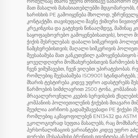
რომელსაც მხარს უჭერს მოწინავე საწარმოო შ
მათ მასალის მახასიათებლებში მდგომარეობს, რ
ხარისხის PE გამოიყენება მხოლოდ, უზრუნველყ
კონტაქტში. თავისუფალი მავნე ქიმიური ნივთ
კრეკინგისა და გატეხვის წინააღმდეგ, მაშინაც 
საყოფაცხოვრებო გამოყენებისათვის), ხოლო მის
ჭიქის შესრულებას: დაბალი სიმკვრივის პოლიეთ
ნამცხვრებისთვის; მაღალი სიმკვრივის პოლიეთ
შეესაბამება მათ განკუთვნილ გამოყენებასიყოს
ყოველდღიური მომსახურებისთვის წარმოების ხა
ჩვენ ვიმუშავებთ, ჩვენ ვიღებთ უპირატესობას.
რომლებიც შეესაბამება ISO9001 სტანდარტებს,
მხარის ტესტირება კიდევ უფრო ადასტურებს შეს
წარმოების სიმძლავრით 2500 ტონა, კომპანიას
მრავალეროვნული კვების სერვისების ქსელები
კომპანიის პოლიეთილენის ჭიქების მთავარი მ
შეუძლია აირჩიოს გადამუშავებადი PE ჭიქები (შ
რომლებიც აკმაყოფილებენ EN13432 და ASTM D6
ეკოლოგიურად სუფთა მასალებს, რაც მომხმარე
პერსონალიზაციის ვარიანტები კიდევ უფრო აძლიე
ფერები (შესაბამისი ბრენდის იდენტობა ან სეზ