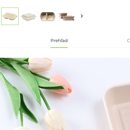
Prehľad
O