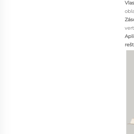
Vla
obla
Zás
vert
Apl
reš