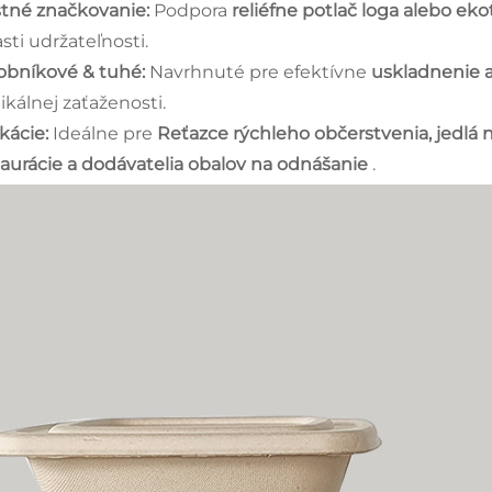
stné značkovanie:
Podpora
reliéfne potlač loga alebo eko
sti udržateľnosti.
obníkové & tuhé:
Navrhnuté pre efektívne
uskladnenie 
ikálnej zaťaženosti.
ikácie:
Ideálne pre
Reťazce rýchleho občerstvenia, jedlá 
taurácie a dodávatelia obalov na odnášanie
.