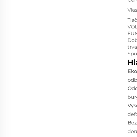
Vla
Tla
VO
FU
Do
trva
Spô
Hl
Eko
odb
Odo
bur
Vys
def
Bez
dor