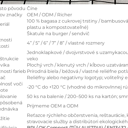
sto pôvodu
Číne
ov značky
OEM / ODM / Richer
100 % bagasa z cukrovej trstiny / bambusová 
eriál
plastu a kompostovateľné)
Škatule na burger / sendvič
nosti
4” / 5” / 6” / 7” / 8” / vlastné rozmery
kosti
Jednoklapkové / dvojvrstvové s uzamykacou 
štrukcie
veko
 víka
Plochý vrch / klenutý vrch / kĺbovo uzatvára
nosti farieb
Prírodná biela / béžová / vlastné reliéfne po
lač
Reliéfny alebo negatívny logotyp; voliteľný 
lnosť voči
-20 °C do +120 °C (vhodné do mikrovlnnej rúr
lote
lovanie
50 ks na balenie / 200–500 ks na kartón; sm
spôsobená
Prijmeme OEM a ODM
ednávka
Reťazce rýchleho občerstvenia, reštaurácie, ka
žitie
stravovacie služby a distribútori ekologické
ifikácia
BPI / OK Compost (TÜV AUSTRIA) / EN13432 