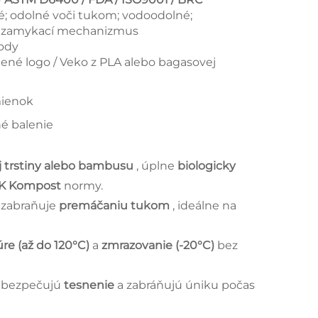
; odolné voči tukom; vodoodolné;
ný uzamykací mechanizmus
vody
ačené logo / Veko z PLA alebo bagasovej
mienok
né balenie
ej trstiny alebo bambusu
, úplne
biologicky
OK Kompost
normy.
 zabraňuje
premáčaniu tukom
, ideálne na
úre (až do 120°C)
a
zmrazovanie (-20°C)
bez
zabezpečujú
tesnenie
a zabráňujú úniku počas