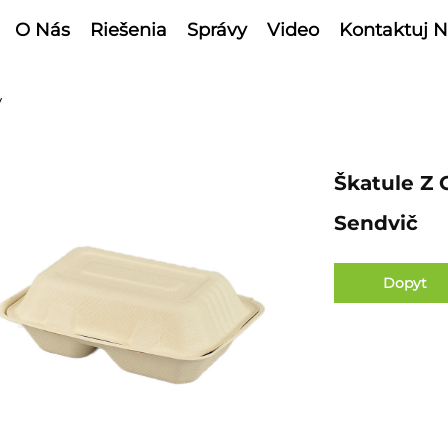
O Nás
Riešenia
Správy
Video
Kontaktuj N
y
Škatule Z 
Sendvič
Dopyt