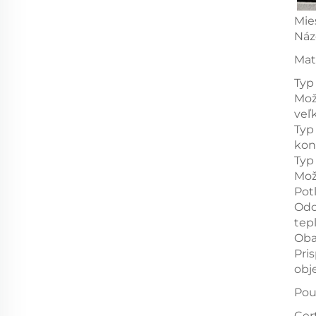
Mie
Náz
Mat
Typ
Mož
veľ
Typ
kon
Typ
Mož
Pot
Odo
tep
Oba
Pri
obj
Pou
Cert