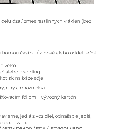
celulóza / zmes rastlinných vlákien (bez
hornou časťou / kĺbové alebo oddeliteľné
né veko
tlač alebo branding
ekotisk na báze sóje
y, rúry a mrazničky)
ršťovacím fóliom + vývozný kartón
viarne, jedlá z vozidiel, odnášacie jedlá,
ho obalovania
/ ASTM D6400 / FDA / ISO9001 / BRC