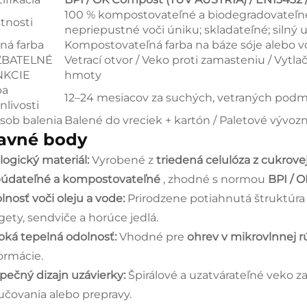
100 % kompostovateľné a biodegradovateľné
stnosti
nepriepustné voči úniku; skladateľné; sil
čná farba
Kompostovateľná farba na báze sóje alebo 
ĽBATELNÉ
Vetrací otvor / Veko proti zamasteniu / Vytl
NKCIE
hmoty
ba
12–24 mesiacov za suchých, vetraných pod
nlivosti
sob balenia
Balené do vreciek + kartón / Paletové vývoz
avné body
logický materiál:
Vyrobené z
triedená celulóza z cukrov
údateľné a kompostovateľné
, zhodné s normou
BPI / 
lnosť voči oleju a vode:
Prirodzene potiahnutá štruktúra
gety, sendviče a horúce jedlá.
oká tepelná odolnosť:
Vhodné pre
ohrev v mikrovlnnej r
ormácie.
pečný dizajn uzávierky:
Špirálové a uzatvárateľné veko 
učovania alebo prepravy.