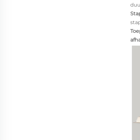
duu
Stap
sta
Toe
afh