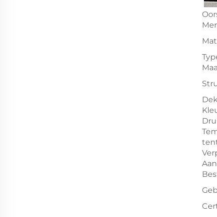
Oor
Me
Mat
Typ
Maa
Str
Dek
Kle
Dru
Tem
ten
Ver
Aan
Bes
Geb
Cert