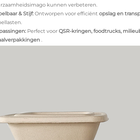
rzaamheidsimago kunnen verbeteren.
elbaar & Stijf:
Ontworpen voor efficiënt
opslag en trans
pellasten.
passingen:
Perfect voor
QSR-kringen, foodtrucks, milieu
aalverpakkingen
.