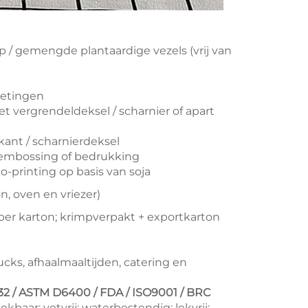
 / gemengde plantaardige vezels (vrij van
fmetingen
 vergrendeldeksel / scharnier of apart
ant / scharnierdeksel
t embossing of bedrukking
-printing op basis van soja
, oven en vriezer)
per karton; krimpverpakt + exportkarton
ucks, afhaalmaaltijden, catering en
2 / ASTM D6400 / FDA / ISO9001 / BRC
baar; vetvrij; waterbestendig; lekvrij;