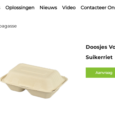
s
Oplossingen
Nieuws
Video
Contacteer On
tbagasse
Doosjes V
Suikerriet
Aanvraag