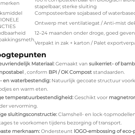
nmerken
stapelbaar; sterke sluiting
ksmiddel
Composteerbare sojabased of waterbased
TIONELE
Ontwerp met ventilatiegat / Anti-mist dek
NCTIES
dbaarheid
12–24 maanden onder droge, goed geven
pakkingsmeth
Verpakt in zak + karton / Palet exportver
ogtepunten
euvriendelijk Materiaal:
Gemaakt van
suikerriet- of bam
postabel
, conform
BPI / OK Compost
standaarden.
e- en waterbestendig:
Natuurlijk gecoate structuur voo
odjes en warm eten.
e temperatuurbestendigheid:
Geschikt voor
magnetron
der vervorming.
ige sluitingsconstructie:
Clamshell- en lock-topmodelle
kages te voorkomen tijdens bezorging of transport.
aste merknaam:
Ondersteunt
lOGO-embossing of eco-