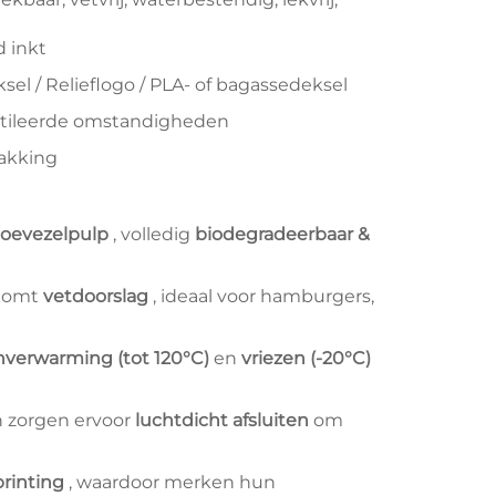
 inkt
sel / Relieflogo / PLA- of bagassedeksel
tileerde omstandigheden
pakking
boevezelpulp
, volledig
biodegradeerbaar &
rkomt
vetdoorslag
, ideaal voor hamburgers,
verwarming (tot 120°C)
en
vriezen (-20°C)
n zorgen ervoor
luchtdicht afsluiten
om
printing
, waardoor merken hun