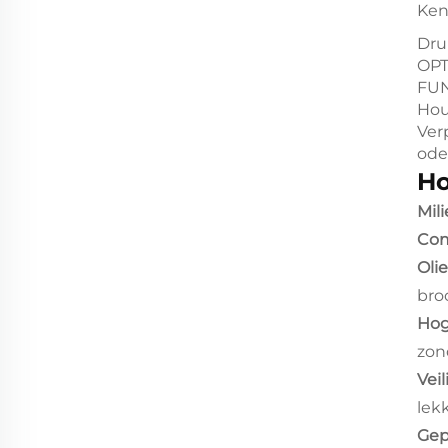
Ke
Dru
OP
FU
Hou
Ver
ode
Ho
Mili
Com
Oli
bro
Hog
zon
Veil
lek
Gep