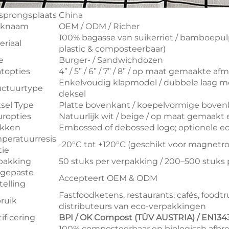
sprongsplaats
China
rknaam
OEM / ODM / Richer
100% bagasse van suikerriet / bamboepulp
eriaal
plastic & composteerbaar)
e
Burger- / Sandwichdozen
topties
4” / 5” / 6” / 7” / 8” / op maat gemaakte a
Enkelvoudig klapmodel / dubbele laag met
uctuurtype
deksel
sel Type
Platte bovenkant / koepelvormige bovenk
uropties
Natuurlijk wit / beige / op maat gemaak
kken
Embossed of debossed logo; optionele eco
peratuurresis
-20°C tot +120°C (geschikt voor magnetron
tie
pakking
50 stuks per verpakking / 200–500 stuks 
gepaste
Accepteert OEM & ODM
telling
Fastfoodketens, restaurants, cafés, foodtr
ruik
distributeurs van eco-verpakkingen
ificering
BPI / OK Compost (TÜV AUSTRIA) / EN1343
100% composteerbaar en biologisch afbreek