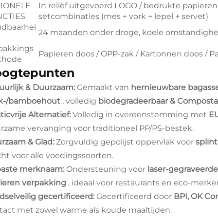
TIONELE
In reliëf uitgevoerd LOGO / bedrukte papieren
NCTIES
setcombinaties (mes + vork + lepel + servet)
dbaarhei
24 maanden onder droge, koele omstandigh
pakkings
Papieren doos / OPP-zak / Kartonnen doos / P
thode
ogtepunten
uurlijk & Duurzaam:
Gemaakt van
hernieuwbare bagasse 
k-/bamboehout
, volledig
biodegradeerbaar & Compost
ticvrije Alternatief:
Volledig in overeenstemming met
EU
rzame vervanging voor traditioneel PP/PS-bestek.
rzaam & Glad:
Zorgvuldig gepolijst oppervlak voor
splint
cht voor alle voedingssoorten.
aste merknaam:
Ondersteuning voor
laser-gegraveerde
ieren verpakking
, ideaal voor restaurants en eco-merke
dselveilig gecertificeerd:
Gecertificeerd door
BPI, OK Co
tact met zowel warme als koude maaltijden.