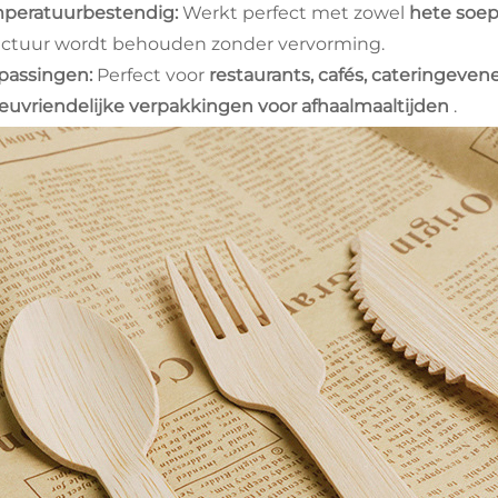
peratuurbestendig:
Werkt perfect met zowel
hete soep
uctuur wordt behouden zonder vervorming.
passingen:
Perfect voor
restaurants, cafés, cateringeve
ieuvriendelijke verpakkingen voor afhaalmaaltijden
.