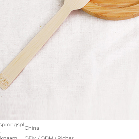
sprongspl
China
s
rknaam
OEM / ODM / Richer