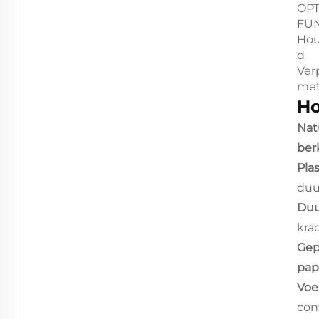
OP
FU
Hou
d
Ver
me
Ho
Nat
ber
Plas
duu
Duu
kra
Gep
pap
Voe
con