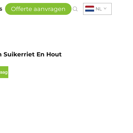
Offerte aanvragen
s
NL
 Suikerriet En Hout
raag