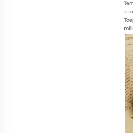
Tem
str
Toe
mil