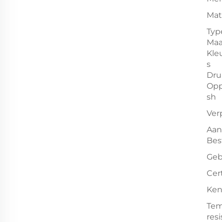
Mat
Typ
Maa
Kle
s
Dru
Opp
sh
Ver
Aan
Bes
Geb
Cert
Ke
Tem
resi