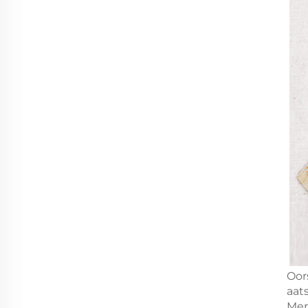
Oor
aat
Me