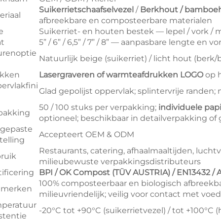
Suikerrietschaafselvezel
/
Berkhout / bamboe
eriaal
afbreekbare en composteerbare materialen
e
Suikerriet- en houten bestek — lepel / vork / m
t
5” / 6” / 6,5” / 7” / 8” — aanpasbare lengte en v
urenoptie
Natuurlijk beige (suikerriet) / licht hout (berk
kken
Lasergraveren of warmteafdrukken LOGO
op 
ervlakfini
Glad gepolijst oppervlak; splintervrije randen
50 / 100 stuks per verpakking;
individuele pa
pakking
optioneel; beschikbaar in detailverpakking o
gepaste
Accepteert OEM & ODM
telling
Restaurants, catering, afhaalmaaltijden, luch
ruik
milieubewuste verpakkingsdistributeurs
ificering
BPI / OK Compost (TÜV AUSTRIA) / EN13432 / 
100% composteerbaar en biologisch afbreekbaar;
nmerken
milieuvriendelijk; veilig voor contact met voed
peratuur
-20°C tot +90°C (suikerrietvezel) / tot +100°C 
stentie