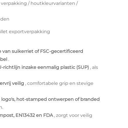
 verpakking / houtkleurvarianten /
eden
allet exportverpakking
van suikerriet of FSC-gecertificeerd
abel
.
-richtlijn inzake eenmalig plastic (SUP)
, als
ervrij veilig
, comfortabele grip en stevige
 logo's, hot-stamped ontwerpen of branded
n.
mpost, EN13432 en FDA
, zorgt voor veilig