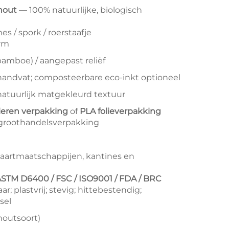
hout
— 100% natuurlijke, biologisch
es / spork / roerstaafje
orm
/bamboe) / aangepast reliëf
handvat; composteerbare eco-inkt optioneel
; natuurlijk matgekleurd textuur
pieren verpakking
of
PLA folieverpakking
f groothandelsverpakking
tvaartmaatschappijen, kantines en
ASTM D6400 / FSC / ISO9001 / FDA / BRC
 plastvrij; stevig; hittebestendig;
sel
(houtsoort)