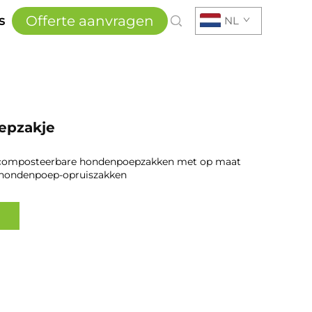
Offerte aanvragen
s
NL
epzakje
% composteerbare hondenpoepzakken met op maat
hondenpoep-opruiszakken