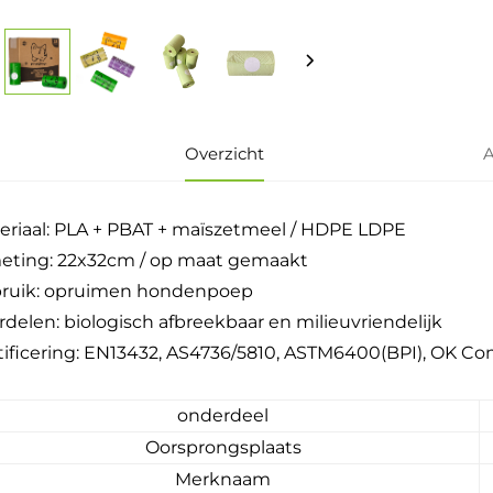
Overzicht
A
eriaal: PLA + PBAT + maïszetmeel / HDPE LDPE
eting: 22x32cm / op maat gemaakt
ruik: opruimen hondenpoep
rdelen: biologisch afbreekbaar en milieuvriendelijk
tificering: EN13432, AS4736/5810, ASTM6400(BPI), OK 
onderdeel
Oorsprongsplaats
Merknaam