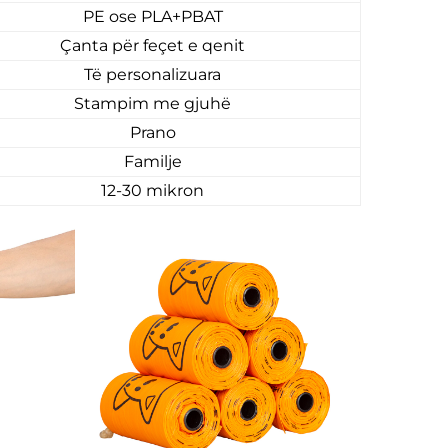
PE ose PLA+PBAT
Çanta për feçet e qenit
Të personalizuara
Stampim me gjuhë
Prano
Familje
12-30 mikron