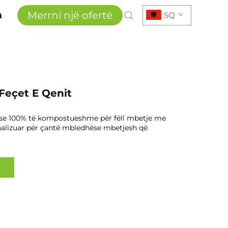
Merrni një ofertë
a
SQ
Feçet E Qenit
ose 100% të kompostueshme për fëll mbetje me
nalizuar për çantë mbledhëse mbetjesh që