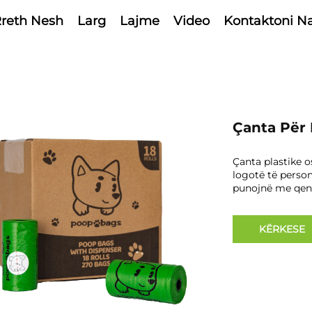
reth Nesh
Larg
Lajme
Video
Kontaktoni N
Çanta Për 
Çanta plastike 
logotë të perso
punojnë me qen
KËRKESE