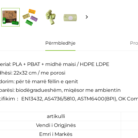
Përmbledhje
Pr
erial: PLA + PBAT + midhë maisi / HDPE LDPE
hësi: 22x32 cm / me porosi
orim: për të marrë fëllin e qenit
parësi: biodëgradueshëm, miqësor me ambientin
tifikim： EN13432, AS4736/5810, ASTM6400(BPI), OK C
artikulli
Vendi i Origjinës
Emri i Markës