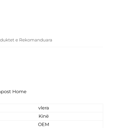
oduktet e Rekomanduara
ompost Home
vlera
Kinë
OEM