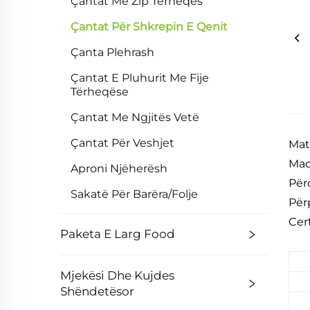
Çantat Me Zip Tërheqës
Çantat Për Shkrepin E Qenit
Çanta Plehrash
Çantat E Pluhurit Me Fije
Tërheqëse
Çantat Me Ngjitës Vetë
Çantat Për Veshjet
Mat
Mad
Aproni Njëherësh
Përd
Sakatë Për Barëra/Folje
Për
Cer
Paketa E Larg Food
Mjekësi Dhe Kujdes
Shëndetësor