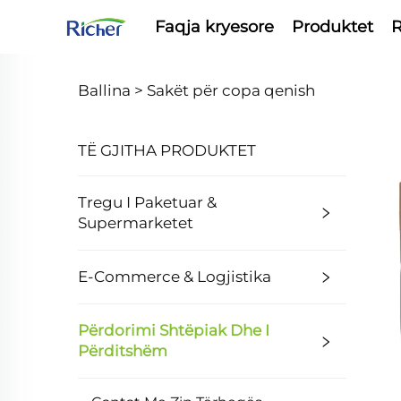
Faqja kryesore
Produktet
R
Ballina >
Sakët për copa qenish
TË GJITHA PRODUKTET
Tregu I Paketuar &
Supermarketet
E-Commerce & Logjistika
Përdorimi Shtëpiak Dhe I
Përditshëm