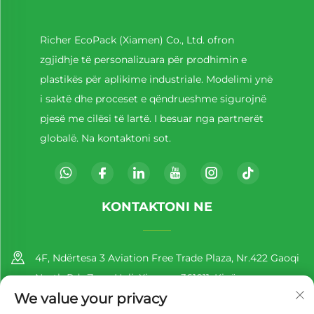
Richer EcoPack (Xiamen) Co., Ltd. ofron
zgjidhje të personalizuara për prodhimin e
plastikës për aplikime industriale. Modelimi ynë
i saktë dhe proceset e qëndrueshme sigurojnë
pjesë me cilësi të lartë. I besuar nga partnerët
globalë. Na kontaktoni sot.
KONTAKTONI NE
4F, Ndërtesa 3 Aviation Free Trade Plaza, Nr.422 Gaoqi
North Rd., Zona Huli, Xiamen, 361011, Kinë
We value your privacy
+86-13860188777