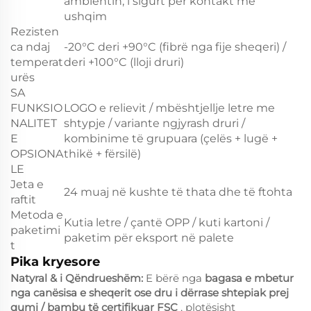
ambientin; i sigurt për kontakt me
ushqim
Rezisten
ca ndaj
-20°C deri +90°C (fibrë nga fije sheqeri) /
temperat
deri +100°C (lloji druri)
urës
SA
FUNKSIO
LOGO e relievit / mbështjellje letre me
NALITET
shtypje / variante ngjyrash druri /
E
kombinime të grupuara (çelës + lugë +
OPSIONA
thikë + fërsilë)
LE
Jeta e
24 muaj në kushte të thata dhe të ftohta
raftit
Metoda e
Kutia letre / çantë OPP / kuti kartoni /
paketimi
paketim për eksport në palete
t
Pika kryesore
Natyral & i Qëndrueshëm:
E bërë nga
bagasa e mbetur
nga canësisa e sheqerit ose dru i dërrase shtepiak prej
qumi / bambu të certifikuar FSC
, plotësisht