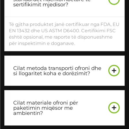
sertifikimit mjedisor?
Të gjitha produktet janë certifikuar nga FDA, EU
EN 13432 dhe US ASTM D6400. Certifikimi FSC
është opsional, me raporte të disponueshme
për inspektimin e doganave.
Cilat metoda transporti ofroni dhe
si llogaritet koha e dorëzimit?
Cilat materiale ofroni për
paketimin miqësor me
ambientin?