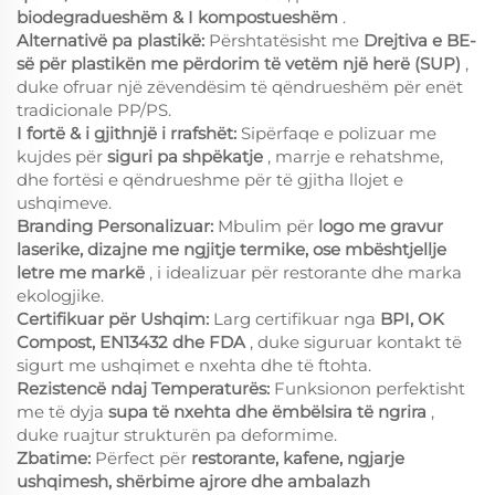
biodegradueshëm & I kompostueshëm
.
Alternativë pa plastikë:
Përshtatësisht me
Drejtiva e BE-
së për plastikën me përdorim të vetëm një herë (SUP)
,
duke ofruar një zëvendësim të qëndrueshëm për enët
tradicionale PP/PS.
I fortë & i gjithnjë i rrafshët:
Sipërfaqe e polizuar me
kujdes për
siguri pa shpëkatje
, marrje e rehatshme,
dhe fortësi e qëndrueshme për të gjitha llojet e
ushqimeve.
Branding Personalizuar:
Mbulim për
logo me gravur
laserike, dizajne me ngjitje termike, ose mbështjellje
letre me markë
, i idealizuar për restorante dhe marka
ekologjike.
Certifikuar për Ushqim:
Larg certifikuar nga
BPI, OK
Compost, EN13432 dhe FDA
, duke siguruar kontakt të
sigurt me ushqimet e nxehta dhe të ftohta.
Rezistencë ndaj Temperaturës:
Funksionon perfektisht
me të dyja
supa të nxehta dhe ëmbëlsira të ngrira
,
duke ruajtur strukturën pa deformime.
Zbatime:
Përfect për
restorante, kafene, ngjarje
ushqimesh, shërbime ajrore dhe ambalazh