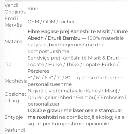
Vendi i
Kinë
Origjinës
Emri i
OEM / ODM / Richer
Markës
Fibrë Bagase prej Kanëshi të Misrit
/
Drurë
Abedh / Drurë Bambu
— 100% materiale
Material
natyrale, biodhegërueshme dhe
kompostueshme
Sendviçe prej Kanëshi të Misrit & Druri —
Tip
Lopatë / Furkë / Thikë / Lopatë-Furkë /
Përzierës
5” / 6” / 6.5” / 7” / 8” — gjatësi dhe formë e
Madhësia
personalizueshme
Ngjyrë e vjetër natyrale (Kanësh Misri) /
Opsionet
Drurë i çelur (Abedh/Bambu) / Embosim i
e Larg
personalizuar
LOGO e gravur me laser ose e stampuar
Shtypje
me nxehtësi
në dornik; bojë ekologjike e
sigurt për kompostimin opcionale
Përfundi