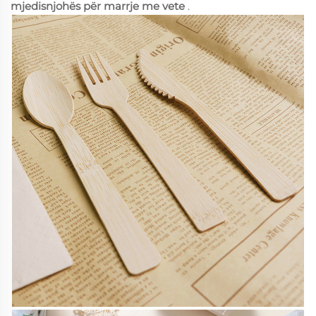
mjedisnjohës për marrje me vete
.