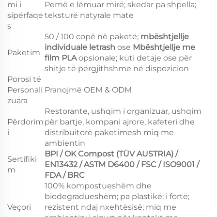
mi i
Pemë e lëmuar mirë; skedar pa shpella;
sipërfaqe
teksturë natyrale mate
s
50 / 100 copë në paketë;
mbështjellje
individuale letrash
ose
Mbështjellje me
Paketim
film PLA
opsionale; kuti detaje ose për
shitje të përgjithshme në dispozicion
Porosi të
Personali
Pranojmë OEM & ODM
zuara
Restorante, ushqim i organizuar, ushqim
Përdorim
për bartje, kompani ajrore, kafeteri dhe
i
distribuitorë paketimesh miq me
ambientin
BPI / OK Compost (TÜV AUSTRIA) /
Sertifiki
EN13432 / ASTM D6400 / FSC / ISO9001 /
m
FDA / BRC
100% kompostueshëm dhe
biodegradueshëm; pa plastikë; i fortë;
Veçori
rezistent ndaj nxehtësisë; miq me