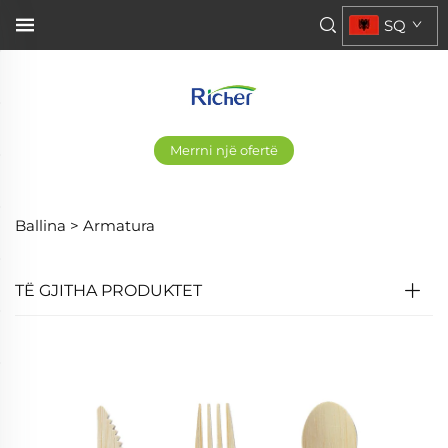
SQ
Merrni një ofertë
Ballina >
Armatura
TË GJITHA PRODUKTET