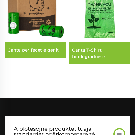
Çanta për feçet e qenit
Çanta T-Shirt
biodegraduese
A plotësojnë produktet tuaja
standardet ndërkombëtare të