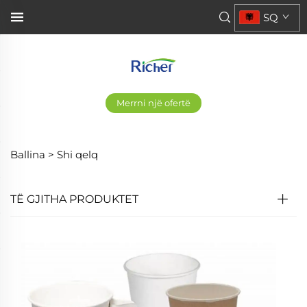
SQ
Merrni një ofertë
Ballina >
Shi qelq
TË GJITHA PRODUKTET