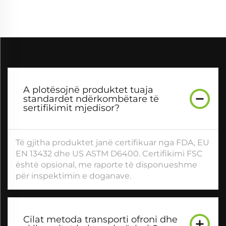
A plotësojnë produktet tuaja
standardet ndërkombëtare të
sertifikimit mjedisor?
Të gjitha produktet janë certifikuar nga FDA, EU
EN 13432 dhe US ASTM D6400. Certifikimi FSC
është opsional, me raporte të disponueshme
për inspektimin e doganave.
Cilat metoda transporti ofroni dhe