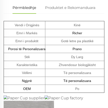
Përmbledhje
Produktet e Rekomanduara
Vendi i Origjinës
Kinë
Emri i Markës
Richer
Emri i produktit
Gotë letre pa plastikë
Porosi të Personalizuara
Prano
Stili
Dy Larg
Karakteristika
Zhvendosur biologjikisht
Vëllimi
Të personalizuara
Ngjyrë
Të personalizuara
OEM
Po