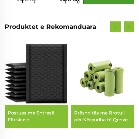
Produktet e Rekomanduara
Postues me Shtresë
Rrëshqitës me Rrotull
Flluskash
për Kërpudha të Qenve