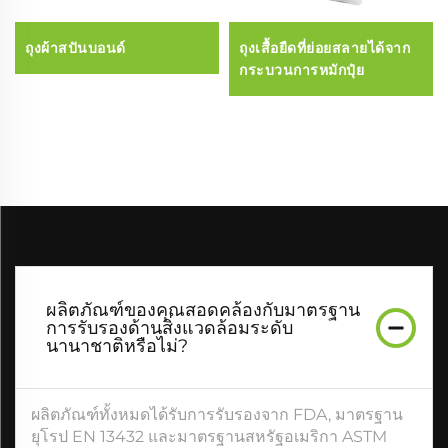
ถุงผ้าสปันบอนด์
ถุงเสื้อยืดที่ย่อยสลายได้จาก
กระบวนการหมักปุ๋ย
ผลิตภัณฑ์ของคุณสอดคล้องกับมาตรฐาน
การรับรองด้านสิ่งแวดล้อมระดับ
นานาชาติหรือไม่?
ผลิตภัณฑ์ทั้งหมดได้รับการรับรองจาก FDA, มาตรฐาน
ยุโรป EN 13432 และมาตรฐานสหรัฐอเมริกา ASTM