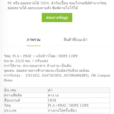
ย่อยสลายได้ 100%
ซองไปรษณีย์ทำจากวัสดุ
PE หรือ
ผ้ากันเปื้อน
ย่อยสลายได้ ออกแบบตามสั่ง พิมพ์ลายโลโก้ได้
สอบถามข้อมูล
ภาพรวม
สินค้าที่แนะนำ
วัสดุ: PLA + PBAT + แป้งข้าวโพด / HDPE LDPE
ขนาด: 22x32 ซม.
\/ ปรับแต่ง
การใช้งาน: ประกอบอาหาร ล้างจาน เป็นต้น
จุดเด่น: ย่อยสลายทางชีวภาพและเป็นมิตรกับสิ่งแวดล้อม
การรับรอง：
EN13432, AS4736/5810, ASTM6400(BPI), OK Compost
Home
ฉัน
เทม
ค่า
สถานที่ผลิต
คาง
เอ
ชื่อแบรนด์
OEM
วัสดุ
PLA
+PBAT / HDPE LDPE
ประเภท
กางเกงใส่ครั้งเดียว