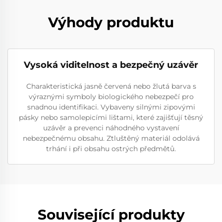
Výhody produktu
Vysoká viditelnost a bezpečný uzávěr
Charakteristická jasně červená nebo žlutá barva s
výraznými symboly biologického nebezpečí pro
snadnou identifikaci. Vybaveny silnými zipovými
pásky nebo samolepicími lištami, které zajišťují těsný
uzávěr a prevenci náhodného vystavení
nebezpečnému obsahu. Ztluštěný materiál odolává
trhání i při obsahu ostrých předmětů.
Související produkty