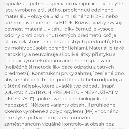
signalizuje potřebu speciální manipulace. Tyto pytle
jsou vyrobeny z tlustého, propíchnutí odolného
materiálu – obvykle 6 až 8 mil silného HDPE nebo
křížem navázané směsi HDPE. Křížové vazby zvyšují
pevnost materiálu v tahu, díky čemuž je vysoce
odolný proti proniknutí ostrých předmětů, což je
klíčová vlastnost pro obsah ostrých předmětů, které
by mohly způsobit poranění jehlami. Materiál je také
netoxický a neuvolňuje škodlivé látky při styku s
biologickými tekutinami ani během spalování
(nejběžnější metoda likvidace odpadu z ostrých
předmětů). Konstrukční prvky zahrnují zesílené dno,
aby se zabránilo trhání pod tíhou tuhého odpadu, a
tištěné nálepky, které uvádějí typ odpadu (např.
„ODPAD Z OSTRYCH PŘEDMĚTŮ – NEVYUŽÍVAT V
RECYKLACI“) spolu s symbolem biologického
nebezpečí. Některé varianty obsahují průhledné
okénko vyrobené z polypropylenu (PP) vhodného
pro styk s potravinami, které umožňuje
zaměstnancům vizuálně kontrolovat obsah bez