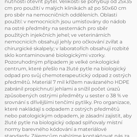
nutnosti otevřít pytel. Velikosti se pohybují od 25x35
cm pro použití v malých klinikách až po 50x60 cm
pro sběr na nemocničních odděleních. Oblasti
použití: v nemocnicích jsou umisťovány do nádob
na ostré předměty na sesternách pro sběr
použitých injekčních jehel; ve veterinárních
nemocnicích obsahují jehly pro očkování zvířat a
chirurgické skalpely; v laboratořích obsahují rozbité
sklo kontaminované biologickými vzorky.
Pozoruhodným případem je velké onkologické
centrum, které přešlo na žluté pytle na biologický
odpad pro svůj chemoterapeutický odpad z ostrých
předmětů. Materiál 7 mil křížem navázaného HDPE
zabránil propíchnutí jehlami a snížil počet úrazů
způsobených ostrými předměty u sester o 38 % ve
srovnání s dřívějšími tenčími pytlíky. Pro organizace,
které nakládají s odpadem z ostrých předmětů
nebo patologickým odpadem, je zásadní zajistit, aby
žluté pytle na biologický odpad splňovaly místní
normy barevného kódování a materiálové
standardy. Zájemcům nabízíme kontaktovat nás za