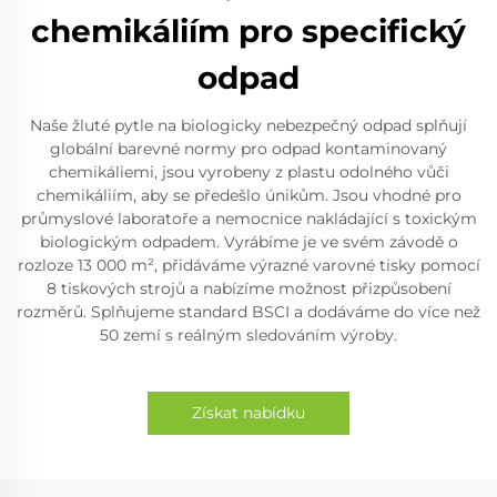
chemikáliím pro specifický
odpad
Naše žluté pytle na biologicky nebezpečný odpad splňují
globální barevné normy pro odpad kontaminovaný
chemikáliemi, jsou vyrobeny z plastu odolného vůči
chemikáliím, aby se předešlo únikům. Jsou vhodné pro
průmyslové laboratoře a nemocnice nakládající s toxickým
biologickým odpadem. Vyrábíme je ve svém závodě o
rozloze 13 000 m², přidáváme výrazné varovné tisky pomocí
8 tiskových strojů a nabízíme možnost přizpůsobení
rozměrů. Splňujeme standard BSCI a dodáváme do více než
50 zemí s reálným sledováním výroby.
Získat nabídku