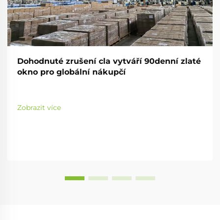
Dohodnuté zrušení cla vytváří 90denní zlaté
okno pro globální nákupčí
Zobrazit více