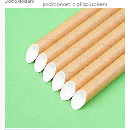
Doba dodání
podrobností o přizpůsobení