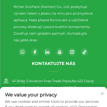
Richer EcoPack (Xiamen) Co., Ltd. poskytuje
výrobní řešení z plastu na míru pro průmyslové
aplikace. Naše přesné formování a udržitelné
procesy dodávají vysoce kvalitní komponenty.
Důvěřují nám globální partneři. Kontaktujte
nás ještě dnes.
KONTAKTUJTE NÁS
4F,Bldg 3 Aviation Free Trade Plaza,No.422 Gaoqi
North Rd.,Huli District,Xiamen,361011,Čína
We value your privacy
+86-13860188777
We use cookies and similar tools to provide our services.
If you don't want to accept all cookies, click Personalize