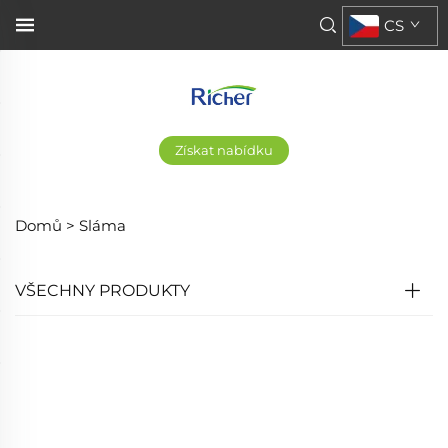
CS
Získat nabídku
Domů >
Sláma
VŠECHNY PRODUKTY