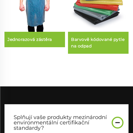
Jednorazová zástěra
Barvově kódované pytle
na odpad
Splňují vaše produkty mezinárodní
environmentální certifikační
standardy?