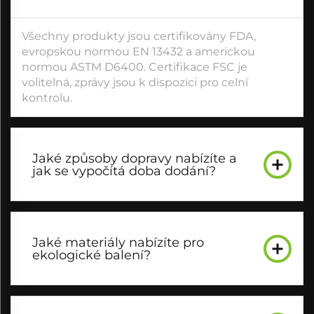
Všechny produkty jsou certifikovány FDA,
evropskou normou EN 13432 a americkou
normou ASTM D6400. Certifikace FSC je
volitelná, zprávy jsou k dispozici pro celní
kontrolu.
Jaké způsoby dopravy nabízíte a
jak se vypočítá doba dodání?
Jaké materiály nabízíte pro
ekologické balení?