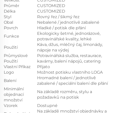
Velikost
CUSTOMIZED
Průměr
CUSTOMIZED
Délka
CUSTOMIZED
Styl
Rovný řez / šikmý řez
Obal
Nebalené / jednotlivě zabalené
Povrch
Hladké / potisk dle přání
Ekologicky šetrné, jednorázové,
Funkce
potravinářské kvality, lehké
Káva, džus, mléčný čaj, limonády,
Použití
nápoje na výdej
Průmyslové
Potravinářská služba, restaurace,
Použití
kavárny, balení nápojů, catering
Vlastní Příkaz
Přijato
Logo
Možnost potisku vlastního LOGA
Hromadné balení / jednotlivě
Balení
zabalené / speciální balení dle přání
Minimální
Na základě rozměru, stylu a
objednací
požadavků na potisk
množství
Vzorek
Dostupné
Na základě množství objednávky a