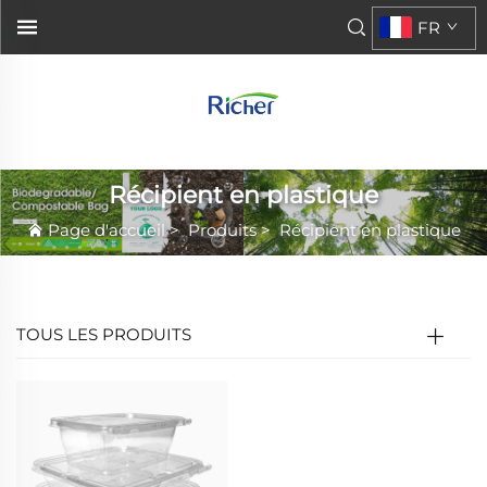
FR
Récipient en plastique
Page d'accueil
>
Produits
>
Récipient en plastique
TOUS LES PRODUITS