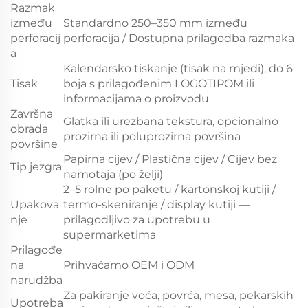
Razmak
između
Standardno 250–350 mm između
perforacij
perforacija / Dostupna prilagodba razmaka
a
Kalendarsko tiskanje (tisak na mjedi), do 6
Tisak
boja s prilagođenim LOGOTIPOM ili
informacijama o proizvodu
Završna
Glatka ili urezbana tekstura, opcionalno
obrada
prozirna ili poluprozirna površina
površine
Papirna cijev / Plastična cijev / Cijev bez
Tip jezgra
namotaja (po želji)
2–5 rolne po paketu / kartonskoj kutiji /
Upakova
termo-skeniranje / display kutiji —
nje
prilagodljivo za upotrebu u
supermarketima
Prilagođe
na
Prihvaćamo OEM i ODM
narudžba
Za pakiranje voća, povrća, mesa, pekarskih
Upotreba