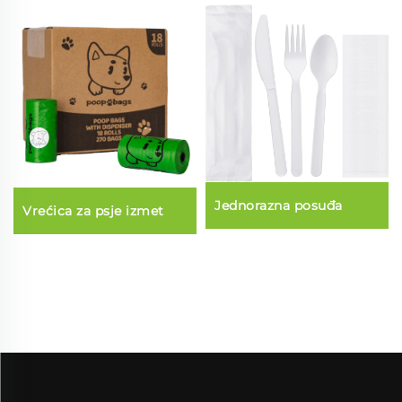
Jednorazna posuđa
Vrećica za psje izmet