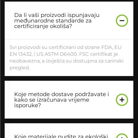
Da li vaši proizvodi ispunjavaju
međunarodne standarde za
certificiranje okoliša?
Svi proizvodi su certificirani od strane FDA, EU
EN 13432, i US ASTM D6400. FSC certifikat je
neobavezna, a izvješća su dostupna za carinski
pregled.
Koje metode dostave podržavate i
kako se izračunava vrijeme
isporuke?
Koje materijale nudite za ekološki