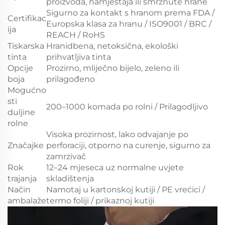
proizvoda, namještaja ili smrznute hrane
Sigurno za kontakt s hranom prema FDA /
Certifikac
Europska klasa za hranu / ISO9001 / BRC /
ija
REACH / RoHS
Tiskarska
Hranidbena, netoksična, ekološki
tinta
prihvatljiva tinta
Opcije
Prozirno, mliječno bijelo, zeleno ili
boja
prilagođeno
Mogućno
sti
200–1000 komada po rolni / Prilagodljivo
duljine
rolne
Visoka prozirnost, lako odvajanje po
Značajke
perforaciji, otporno na curenje, sigurno za
zamrzivač
Rok
12–24 mjeseca uz normalne uvjete
trajanja
skladištenja
Način
Namotaj u kartonskoj kutiji / PE vrećici /
ambalaže
termo foliji / prikaznoj kutiji