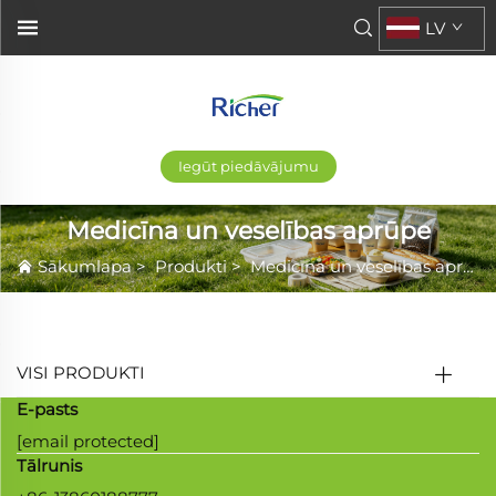
LV
Iegūt piedāvājumu
Medicīna un veselības aprūpe
Sākumlapa
>
Produkti
>
Medicīna un veselības aprūpe
VISI PRODUKTI
E-pasts
[email protected]
Tālrunis