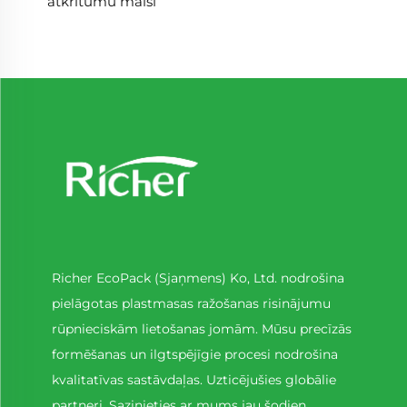
atkritumu maisi
Richer EcoPack (Sjaņmens) Ko, Ltd. nodrošina
pielāgotas plastmasas ražošanas risinājumu
rūpnieciskām lietošanas jomām. Mūsu precīzās
formēšanas un ilgtspējīgie procesi nodrošina
kvalitatīvas sastāvdaļas. Uzticējušies globālie
partneri. Sazinieties ar mums jau šodien.