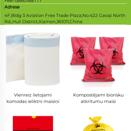
+86-13860188777
Adrese
4F,Bldg 3 Aviation Free Trade Plaza,No.422 Gaoqi North
Rd.,Huli District,Xiamen,361011,China
Vienreiz lietojami
Kompostējami biorisku
komodas ieliktni maisiņi
atkritumu maisi